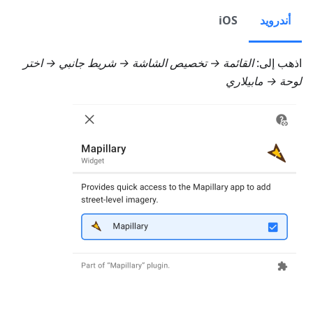
أندرويد
iOS
اذهب إلى:
القائمة → تخصيص الشاشة → شريط جانبي
→ اختر
لوحة →
مابيلاري