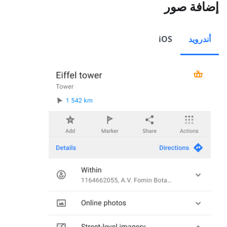
إضافة صور
أندرويد
iOS