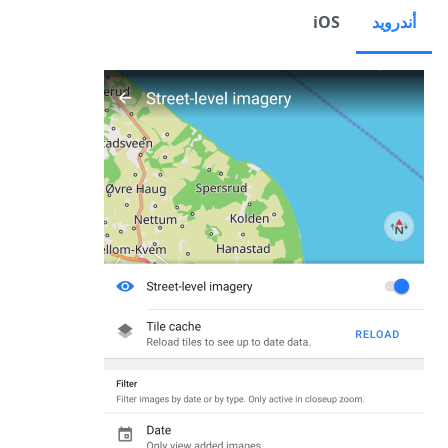
أندرويد
iOS