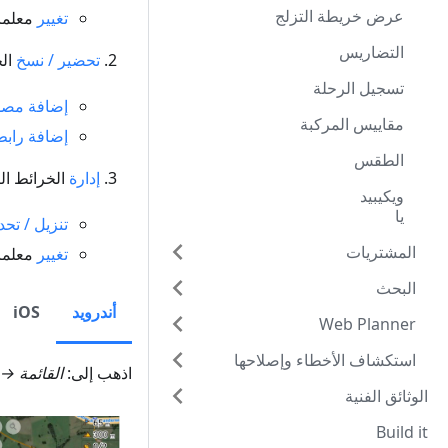
عرض خريطة التزلج
تغيير
معلمات
التضاريس
تحضير / نسخ
الخ
تسجيل الرحلة
إضافة مصدر
مقاييس المركبة
إضافة راب
الطقس
إدارة
الخرائط ال
ويكيبيد
يا
تنزيل / تح
المشتريات
تغيير
معلمات
البحث
أندرويد
iOS
Web Planner
استكشاف الأخطاء وإصلاحها
اذهب إلى:
القائمة →
الوثائق الفنية
Build it