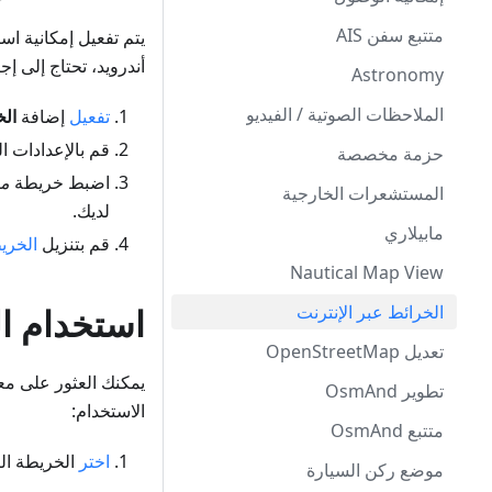
متتبع سفن AIS
أندرويد، تحتاج إلى إجر
Astronomy
الملاحظات الصوتية / الفيديو
تفعيل
إضافة
الخ
قم بالإعدادات 
حزمة مخصصة
اضبط خريطة
مص
المستشعرات الخارجية
لديك.
مابيلاري
قم بتنزيل
الخري
Nautical Map View
الخرائط عبر الإنترنت
استخدام ال
تعديل OpenStreetMap
يمكنك العثور على م
تطوير OsmAnd
الاستخدام:
متتبع OsmAnd
اختر
الخريطة ال
موضع ركن السيارة