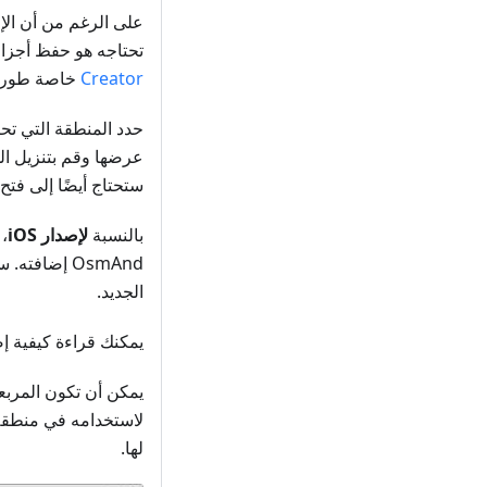
على الرغم من أن ال
تحتاجه هو حفظ أجزاء 
Creator
خاصة طورها فري
عرضها وقم بتنزيل ال
ستحتاج أيضًا إلى فتح
بالنسبة
لإصدار iOS
OsmAnd إضافته. ستحتاج أيضًا إلى فتح
الجديد.
يمكنك قراءة كيفية إضافة ملف SQ Lite في إصداري أ
يمكن أن تكون المربع
لاستخدامه في منطقة 
لها.