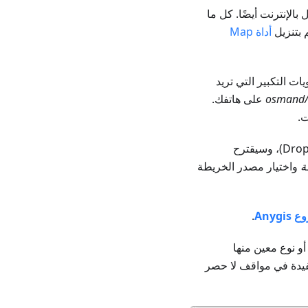
بالإنترنت أيضًا. كل ما
 بتنزيل
أداة Map
م اضبط أصغر وأكبر مستويات التكبير التي تريد
osmand/t
على هاتفك.
، يمكنك اختيار ملف SQ Lite على هاتفك (من أي برنامج مراسلة أو Dropbox)، وسيقترح
ة
واختيار مصدر الخريطة
Anygi
.
و نوع معين منها
فيدة في مواقف لا حصر