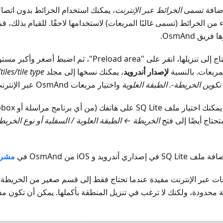
إضافة تسمى
الخرائط عبر الإنترنت
، يمكنك استخدام الخرائط بدون اتصال 
من الخرائط (تسمى غالبًا المربعات) لاستخدامها لاحقًا. للقيام بذلك، قم
ق OsmAnd.
حدد المنطقة التي تحتاج إلى تنزيلها، انقر على "Preload area"، ث
مربعات. بالنسبة
لإصدار أندرويد
، يمكنك نسخها إلى مجلد
tile type
iles/
تكوين الخريطة-. الطبقة العلوية
واختيار مربعات OsmAnd عبر الإنترنت.
الخريطة ← الطبقة العلوية / السفلية أو نوع الخريط
ندرويد و iOS من OsmAnd في
مشروع s
ات عبر الإنترنت مفيدة عندما تحتاج فقط إلى قسم صغير من الخريطة أ
محدودة، ولكنك لا ترغب في تنزيل المنطقة بأكملها. يمكن أن تكون م