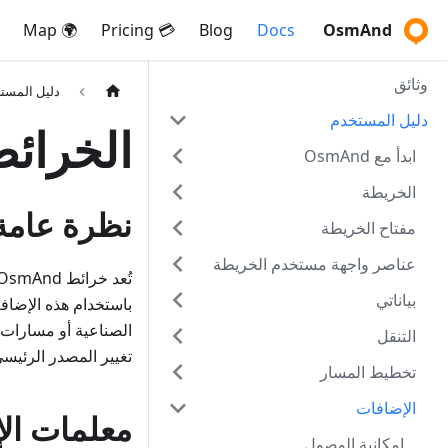
🌍 Map
💳 Pricing
Blog
Docs
OsmAnd
وثائق
دليل المست
دليل المستخدم
الخرائط
ابدأ مع OsmAnd
الخريطة
نظرة عامة
مفتاح الخريطة
عناصر واجهة مستخدم الخريطة
بياناتي
باستخدام هذه الإضا
الصناعية أو مسارات ا
التنقل
تغيير المصدر الرئيسي
تخطيط المسار
الإضافات
معلمات الإ
إمكانية الوصول