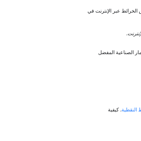
دام الخرائط عبر الإنترنت تلقائيًا في إصدار iOS من OsmAnd. لعرض الخرائط عبر الإنترنت في
إنترنت
.
مار الصناعية المفضل
 النقطية
. كيفية