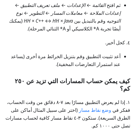
ثم افتح
القائمة
←
الإعدادات
←
ملف تعريف التطبيق
←
إعدادات الملاحة
←
معاملات المسار
←
التطوير
←
نوع
التوجيه
وقم بالتبديل بين
HH × Java
↔
HH × C++
(يمكنك
أيضًا تجربة A* الكلاسيكي أو A* الثنائي المرحلة).
٤. كحل أخير.
أعد تثبيت التطبيق وقم بتنزيل الخرائط مرة أخرى (يساعد
عند استمرار التعارضات المخفية).
كيف يمكن حساب المسارات التي تزيد عن ٢٥٠
كم؟
١. إذا لم يعرض التطبيق مسارًا بعد ٧-٨ دقائق من وقت الحساب،
ففكر في
وضع نقاط مسار
(اختر على سبيل المثال أماكن على
الطرق السريعة). ستكون ٣-٤ نقاط مسار كافية لحساب مسارات
تصل حتى ١٠٠٠ كم.