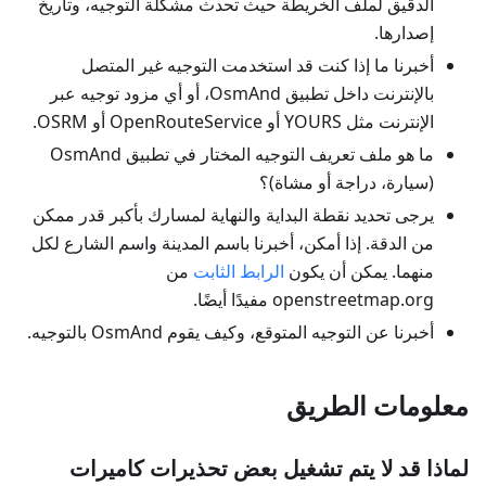
الدقيق لملف الخريطة حيث تحدث مشكلة التوجيه، وتاريخ
إصدارها.
أخبرنا ما إذا كنت قد استخدمت التوجيه غير المتصل
بالإنترنت داخل تطبيق OsmAnd، أو أي مزود توجيه عبر
الإنترنت مثل YOURS أو OpenRouteService أو OSRM.
ما هو ملف تعريف التوجيه المختار في تطبيق OsmAnd
(سيارة، دراجة أو مشاة)؟
يرجى تحديد نقطة البداية والنهاية لمسارك بأكبر قدر ممكن
من الدقة. إذا أمكن، أخبرنا باسم المدينة واسم الشارع لكل
منهما. يمكن أن يكون
الرابط الثابت
من
openstreetmap.org مفيدًا أيضًا.
أخبرنا عن التوجيه المتوقع، وكيف يقوم OsmAnd بالتوجيه.
معلومات الطريق
لماذا قد لا يتم تشغيل بعض تحذيرات كاميرات