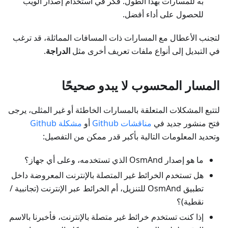
به للمسارات بهذا الطول. فكر في استخدام إصدار الويب
للحصول على أداء أفضل.
لتجنب الأعطال مع المسارات ذات المسافات المماثلة، قد ترغب
في التبديل إلى أنواع ملفات تعريف أخرى مثل
الدراجة
.
المسار المحسوب لا يبدو صحيحًا
لتتبع المشكلات المتعلقة بالمسارات الخاطئة أو غير المثلى، يرجى
فتح منشور جديد في
مناقشات Github
أو
مشكلة Github
وتحديد المعلومات التالية بأكبر قدر ممكن من التفصيل:
ما هو إصدار OsmAnd الذي تستخدمه، وعلى أي جهاز؟
هل تستخدم الخرائط غير المتصلة بالإنترنت المعروضة داخل
تطبيق OsmAnd للتنزيل، أم الخرائط عبر الإنترنت (تجانبية /
نقطية)؟
إذا كنت تستخدم خرائط غير متصلة بالإنترنت، فأخبرنا بالاسم