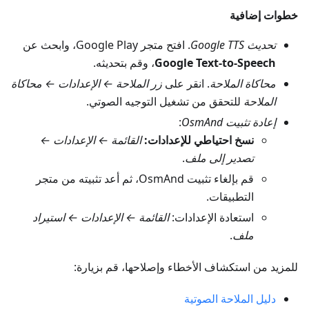
خطوات إضافية
تحديث Google TTS
. افتح متجر Google Play، وابحث عن
Google Text-to-Speech
، وقم بتحديثه.
محاكاة الملاحة
. انقر على
زر الملاحة ← الإعدادات ← محاكاة
الملاحة
للتحقق من تشغيل التوجيه الصوتي.
إعادة تثبيت OsmAnd
:
نسخ احتياطي للإعدادات:
القائمة ← الإعدادات ←
تصدير إلى ملف
.
قم بإلغاء تثبيت OsmAnd، ثم أعد تثبيته من متجر
التطبيقات.
استعادة الإعدادات:
القائمة ← الإعدادات ← استيراد
ملف
.
للمزيد من استكشاف الأخطاء وإصلاحها، قم بزيارة:
دليل الملاحة الصوتية