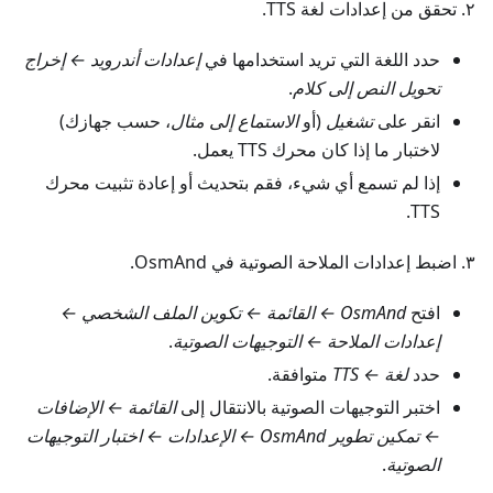
٢. تحقق من إعدادات لغة TTS.
حدد اللغة التي تريد استخدامها في
إعدادات أندرويد ← إخراج
تحويل النص إلى كلام
.
انقر على
تشغيل
(أو
الاستماع إلى مثال
، حسب جهازك)
لاختبار ما إذا كان محرك TTS يعمل.
إذا لم تسمع أي شيء، فقم بتحديث أو إعادة تثبيت محرك
TTS.
٣. اضبط إعدادات الملاحة الصوتية في OsmAnd.
افتح
OsmAnd ← القائمة ← تكوين الملف الشخصي ←
إعدادات الملاحة ← التوجيهات الصوتية
.
حدد
لغة ← TTS
متوافقة.
اختبر التوجيهات الصوتية بالانتقال إلى
القائمة ← الإضافات
← تمكين تطوير OsmAnd ← الإعدادات ← اختبار التوجيهات
الصوتية
.