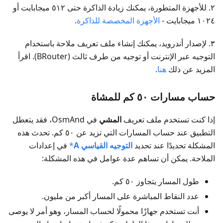
٢. للأجهزة المتطورة، يمكنك زيادة الذاكرة حتى ٥١٢ ميجابايت أو
١٠٢٤ ميجابايت -
الأجهزة المخصصة للذاكرة
.
٣. لإصدار أندرويد، يمكنك إنشاء ملف تعريف ملاحة باستخدام
التوجيه عبر الإنترنت أو توجيه من طرف ثالث (BRouter). اقرأ
المزيد عن ذلك
هنا
.
حساب مسارات ٥٠ كم للمشاة
إذا كنت تستخدم ملف تعريف
المشي
في OsmAnd، فقد يتعطل
التطبيق عند حساب المسارات التي تزيد عن ٥٠ كم. تحدث هذه
المشكلة تحديدًا عند تحديد
التوجيه القياسي A
*
في إعدادات
الملاحة. يمكن أن تساهم عدة عوامل في هذه المشكلة:
طول المسار يتجاوز ٥٠ كم.
عدد النقاط المباشرة على المسار أكبر من مليون.
أنت تستخدم جهازًا محمولًا لحساب المسار، وهو أمر لا يوصى