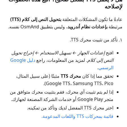
لإصلاحه
عادةً ما تكون المشكلات المتعلقة
بتحويل النص إلى كلام (TTS)
مرتبطة
بإعدادات نظام أندرويد
، وليس بتطبيق OsmAnd نفسه.
١. تأكد من تثبيت محرك TTS.
افتح
إعدادات الجهاز ← تسهيل الاستخدام ← إخراج تحويل
النص إلى كلام
. لمزيد من المعلومات، راجع
دليل Google
الرسمي
.
تحقق مما إذا كان
محرك TTS
مثبتًا (على سبيل المثال،
Google TTS، Samsung TTS، Pico).
إذا لم يتم تثبيت أي محرك، فقم بتثبيت محرك متوافق من
متجر Google Play أو خدمات الشركة المصنعة لجهازك.
اختر محرك TTS المفضل لديك وتأكد من تمكينه.
قائمة بمحركات TTS واللغات المدعومة.