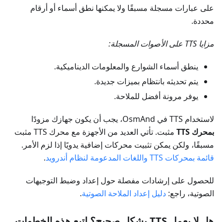
على عبارات مسجلة مسبقًا ولا يمكنها نطق أسماء أو أرقام
محددة.
مزايا TTS على الأصوات المسجلة:
ينطق أسماء الشوارع والمعلومات الديناميكية.
يتم تحديثه بانتظام بميزات جديدة.
يوفر مرونة أفضل للملاحة.
لاستخدام TTS في OsmAnd، يجب أن يكون جهازك مزودًا
بمحرك TTS
مثبت. تأتي العديد من الأجهزة مع محرك TTS مثبت
مسبقًا، ولكن يمكن تثبيت محركات إضافية يدويًا إذا لزم الأمر.
قائمة بمحركات TTS واللغات المدعومة لنظام أندرويد
.
للحصول على إرشادات مفصلة حول إعداد وضبط التوجيهات
الصوتية، راجع:
دليل إعداد الملاحة الصوتية
.
هل لا يعمل TTS بشكل صحيح؟ اتبع هذه الخطوات