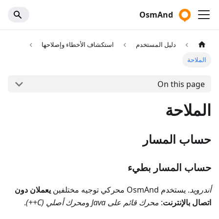
OsmAnd
دليل المستخدم
استكشاف الأخطاء وإصلاحها
الملاحة
On this page
الملاحة
حساب المسار
حساب المسار بطيء
أندرويد
. يستخدم OsmAnd محركي توجيه مختلفين
يعملان دون
اتصال بالإنترنت
:
محرك قائم على Java
و
محرك أصلي (C++)
.