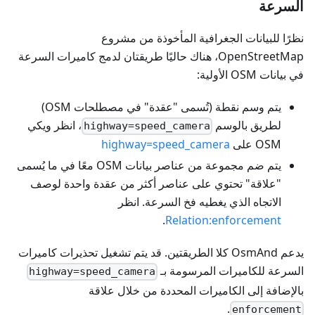
السرعة
نظرًا للبيانات الجغرافية المأخوذة من مشروع
OpenStreetMap، هناك حاليًا طريقتان لدمج كاميرات السرعة
في بيانات OSM الأولية:
يتم وسم نقطة (تُسمى "عقدة" في مصطلحات OSM)
لطريق بالوسم
، انظر ويكي
highway=speed_camera
OSM على
highway=speed_camera
يتم ضم مجموعة من عناصر بيانات OSM معًا في ما يُسمى
"علاقة" تحتوي على عناصر أكثر من عقدة واحدة لوصف
الاتجاه الذي يغطيه فخ السرعة. انظر
.
Relation
:enforcement
يدعم OsmAnd كلا الطريقتين. قد يتم تشغيل تحذيرات كاميرات
السرعة للكاميرات المرسومة بـ
highway=speed_camera
بالإضافة إلى الكاميرات المحددة من خلال علاقة
.
enforcement