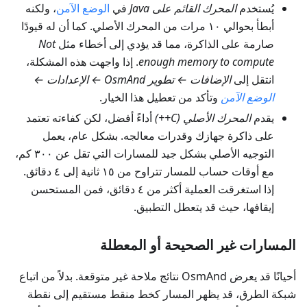
يُستخدم
المحرك القائم على Java
في
الوضع الآمن
، ولكنه
أبطأ بحوالي ١٠ مرات من المحرك الأصلي. كما أن له قيودًا
صارمة على الذاكرة، مما قد يؤدي إلى أخطاء مثل
Not
enough memory to compute
. إذا واجهت هذه المشكلة،
انتقل إلى
الإضافات ← تطوير OsmAnd ← الإعدادات ←
الوضع الآمن
وتأكد من تعطيل هذا الخيار.
يقدم
المحرك الأصلي (C++)
أداءً أفضل، لكن كفاءته تعتمد
على ذاكرة جهازك وقدرات معالجه. بشكل عام، يعمل
التوجيه الأصلي بشكل جيد للمسارات التي تقل عن ٣٠٠ كم،
مع أوقات حساب للمسار تتراوح من ١٥ ثانية إلى ٤ دقائق.
إذا استغرقت العملية أكثر من ٤ دقائق، فمن المستحسن
إيقافها، حيث قد يتعطل التطبيق.
المسارات غير الصحيحة أو المعطلة
أحيانًا قد يعرض OsmAnd نتائج ملاحة غير متوقعة. بدلاً من اتباع
شبكة الطرق، قد يظهر المسار كخط منقط مستقيم إلى نقطة