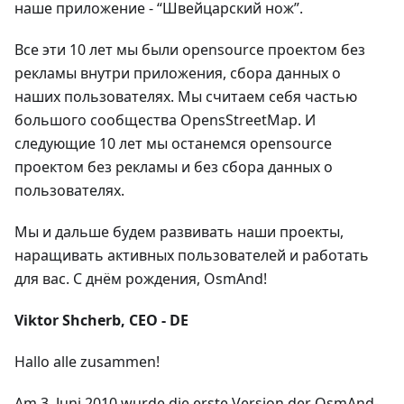
наше приложение - “Швейцарский нож”.
Все эти 10 лет мы были opensource проектом без
рекламы внутри приложения, сбора данных о
наших пользователях. Мы считаем себя частью
большого сообщества OpensStreetMap. И
следующие 10 лет мы останемся opensource
проектом без рекламы и без сбора данных о
пользователях.
Мы и дальше будем развивать наши проекты,
наращивать активных пользователей и работать
для вас. С днём рождения, OsmAnd!
Viktor Shcherb, CEO - DE
Hallo alle zusammen!
Am 3. Juni 2010 wurde die erste Version der OsmAnd-