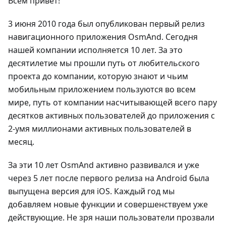
Всем привет!
3 июня 2010 года был опубликован первый релиз
навигационного приложения OsmAnd. Сегодня
нашей компании исполняется 10 лет. За это
десятилетие мы прошли путь от любительского
проекта до компании, которую знают и чьим
мобильным приложением пользуются во всем
мире, путь от компании насчитывающей всего пару
десятков активных пользователей до приложения с
2-умя миллионами активных пользователей в
месяц.
За эти 10 лет OsmAnd активно развивался и уже
через 5 лет после первого релиза на Android была
выпущена версия для iOS. Каждый год мы
добавляем новые функции и совершенствуем уже
действующие. Не зря наши пользователи прозвали