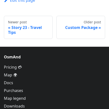
Edit this page
Newer post
Older post
Story 23 - Travel
Custom Package
Tips
OsmAnd
Pricing 💳
Map 🌍
Docs
Purchases
Map legend
Downloads