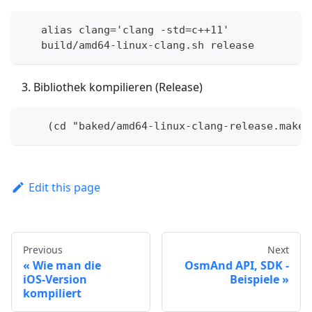
   alias clang='clang -std=c++11'
   build/amd64-linux-clang.sh release
Bibliothek kompilieren (Release)
    (cd "baked/amd64-linux-clang-release.make"
Edit this page
Previous
Next
Wie man die
OsmAnd API, SDK -
iOS‑Version
Beispiele
kompiliert