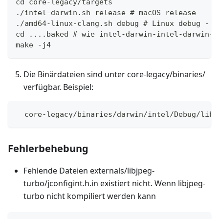
cd core-legacy/targets
./intel-darwin.sh release # macOS release
./amd64-linux-clang.sh debug # Linux debug - S
cd ....baked # wie intel-darwin-intel-darwin-c
make -j4
Die Binärdateien sind unter core-legacy/binaries/
verfügbar. Beispiel:
  core-legacy/binaries/darwin/intel/Debug/libo
Fehlerbehebung
Fehlende Dateien externals/libjpeg-
turbo/jconfigint.h.in existiert nicht. Wenn libjpeg-
turbo nicht kompiliert werden kann