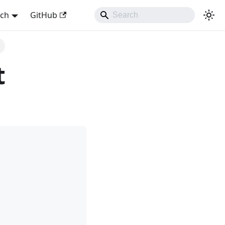
sch
GitHub
t
t