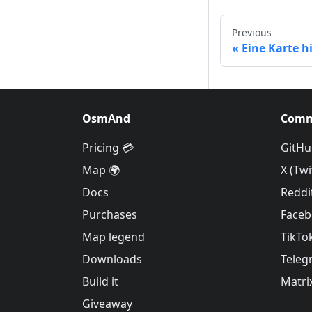
Previous
Eine Karte 
OsmAnd
Comm
Pricing 💳
GitHu
Map 🌍
X (Twi
Docs
Reddi
Purchases
Face
Map legend
TikTo
Downloads
Teleg
Build it
Matri
Giveaway