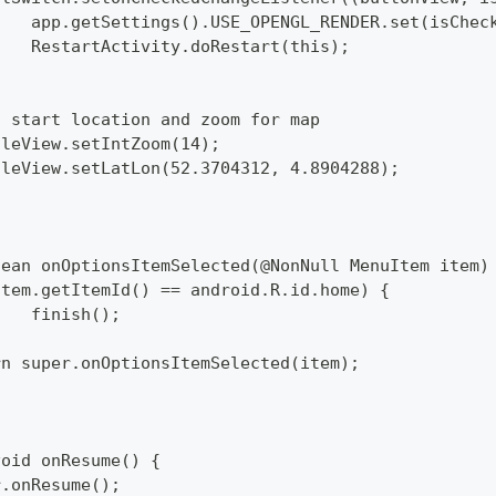
  		app.getSettings().USE_OPENGL_RENDER.set(isChec
  		RestartActivity.doRestart(this);
set start location and zoom for map
pTileView.setIntZoom(14);
pTileView.setLatLon(52.3704312, 4.8904288);
lean onOptionsItemSelected(@NonNull MenuItem item)
 (item.getItemId() == android.R.id.home) {
  		finish();
turn super.onOptionsItemSelected(item);
void onResume() {
per.onResume();