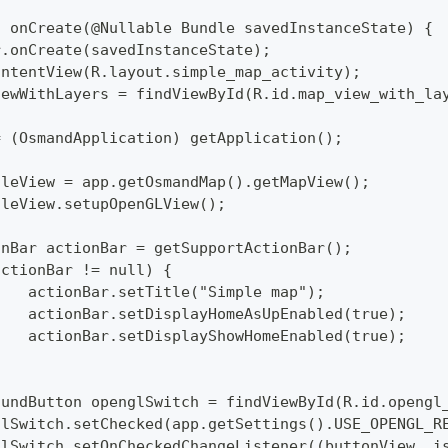
d onCreate(@Nullable Bundle savedInstanceState) {
per.onCreate(savedInstanceState);
tContentView(R.layout.simple_map_activity);
pViewWithLayers = findViewById(R.id.map_view_with_la
p = (OsmandApplication) getApplication();
pTileView = app.getOsmandMap().getMapView();
pTileView.setupOpenGLView();
tionBar actionBar = getSupportActionBar();
 (actionBar != null) {
  		actionBar.setTitle("Simple map");
  		actionBar.setDisplayHomeAsUpEnabled(true);
  		actionBar.setDisplayShowHomeEnabled(true);
mpoundButton openglSwitch = findViewById(R.id.opengl
englSwitch.setChecked(app.getSettings().USE_OPENGL_R
englSwitch.setOnCheckedChangeListener((buttonView, i