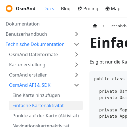
OsmAnd
Docs
Blog
💳 Pricing
🌍 Map
Dokumentation
Technisc
Benutzerhandbuch
Einfa
Technische Dokumentation
OsmAnd Dateiformate
Es gibt nur die 
Kartenerstellung
OsmAnd erstellen
public class
OsmAnd API & SDK
  private Os
Eine Karte hinzufügen
  private Os
Einfache Kartenaktivität
  private Ma
Punkte auf der Karte (Aktivität)
  private Ap
Navigationskartenaktivität