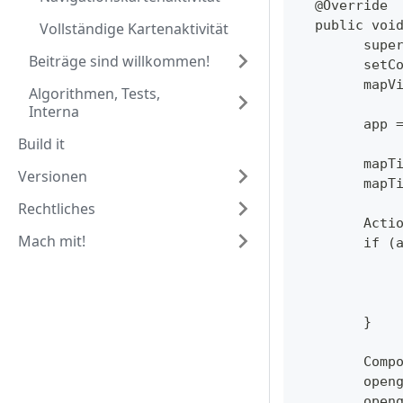
  @Override
  public voi
Vollständige Kartenaktivität
  	su
Beiträge sind willkommen!
  	se
  	ma
Algorithmen, Tests,
Interna
  	ap
Build it
  	ma
Versionen
  	ma
Rechtliches
  	Ac
Mach mit!
  	if
  	}
  	Co
  	op
  	op