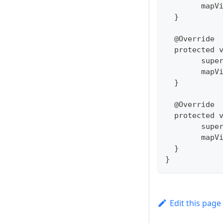
  	ma
  }
  @Override
  protected 
  	su
  	ma
  }
  @Override
  protected 
  	su
  	ma
  }
}
Edit this page