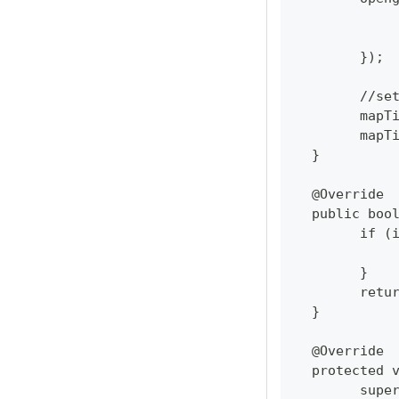
  	});
  	//
  	ma
  	ma
  }
  @Override
  public boo
  	if
  	}
  	re
  }
  @Override
  protected 
  	su