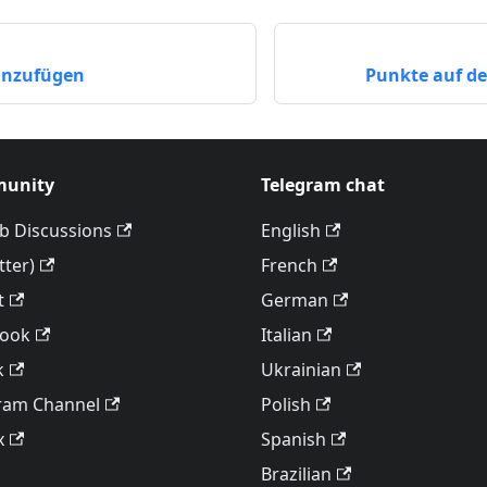
hinzufügen
Punkte auf der
unity
Telegram chat
b Discussions
English
tter)
French
t
German
book
Italian
k
Ukrainian
ram Channel
Polish
x
Spanish
Brazilian