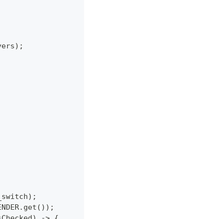
yers);
_switch);
ENDER.get());
sChecked) -> {