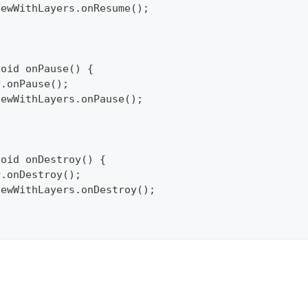
pViewWithLayers.onResume();
void onPause() {
per.onPause();
pViewWithLayers.onPause();
void onDestroy() {
per.onDestroy();
pViewWithLayers.onDestroy();