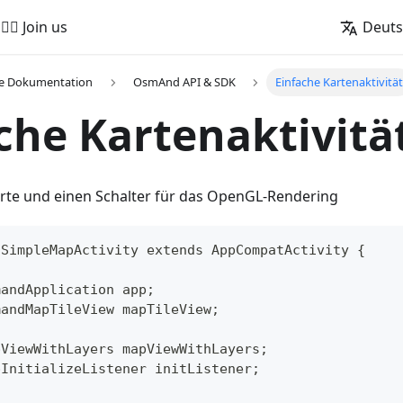
🚵‍♂️ Join us
Deut
he Dokumentation
OsmAnd API & SDK
Einfache Kartenaktivitä
che Kartenaktivitä
Karte und einen Schalter für das OpenGL-Rendering
 SimpleMapActivity extends AppCompatActivity {
mandApplication app;
mandMapTileView mapTileView;
pViewWithLayers mapViewWithLayers;
pInitializeListener initListener;