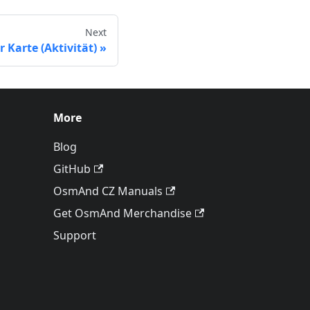
Next
 Karte (Aktivität)
More
Blog
GitHub
OsmAnd CZ Manuals
Get OsmAnd Merchandise
Support