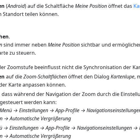
en
(
Android
) auf die Schaltfläche
Meine Position
öffnet das
Ka
n Standort teilen können.
chen
.
n
sind immer neben
Meine Position
sichtbar und ermöglichen
rte zu steuern.
er Zoomstufe beeinflusst nicht die Synchronisation der Kar
en
auf die
Zoom-Schaltflächen
öffnet den Dialog
Kartenlupe
, 
 der Karte anpassen können.
, dass während der Navigation der Zoom durch die Einstel
gesteuert werden kann:
Menü → Einstellungen → App-Profile → Navigationseinstellung
on → Automatische Vergrößerung
 → Einstellungen → App-Profile → Navigationseinstellungen →
on → Automatische Vergrößerung