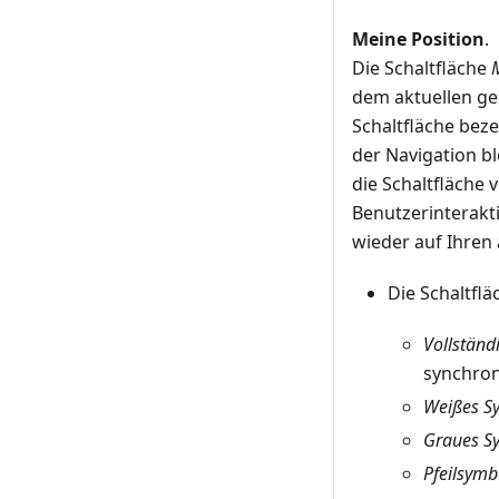
Meine Position
.
Die Schaltfläche
dem aktuellen geo
Schaltfläche beze
der Navigation b
die Schaltfläche 
Benutzerinterakti
wieder auf Ihren 
Die Schaltfl
Vollständ
synchroni
Weißes S
Graues S
Pfeilsymb