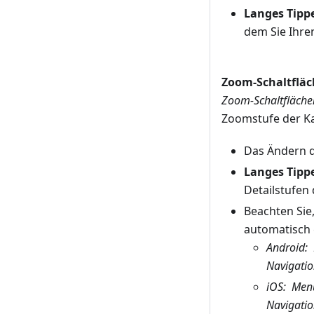
Langes Tipp
dem Sie Ihre
Zoom-Schaltflä
Zoom-Schaltfläche
Zoomstufe der Ka
Das Ändern d
Langes Tipp
Detailstufen
Beachten Sie
automatisch 
Android
:
Navigati
iOS
:
Menü
Navigati