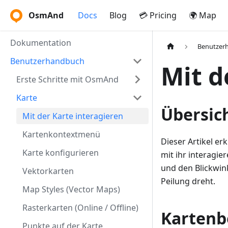
OsmAnd
Docs
Blog
💳 Pricing
🌍 Map
Dokumentation
Benutzer
Benutzerhandbuch
Mit d
Erste Schritte mit OsmAnd
Karte
Übersic
Mit der Karte interagieren
Kartenkontextmenü
Dieser Artikel er
Karte konfigurieren
mit ihr interagie
und den Blickwin
Vektorkarten
Peilung dreht.
Map Styles (Vector Maps)
Rasterkarten (Online / Offline)
Karten
Punkte auf der Karte