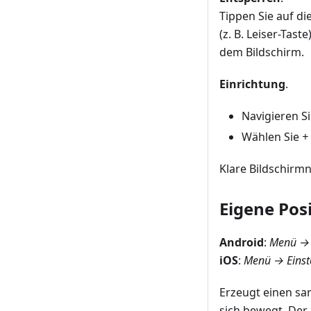
Tippen Sie auf di
(z. B. Leiser-Tast
dem Bildschirm.
Einrichtung
.
Navigieren S
Wählen Sie
+
Klare Bildschirm
Eigene Pos
Android
:
Menü → E
iOS
:
Menü → Einste
Erzeugt einen sa
sich bewegt. Der