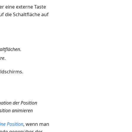
er eine externe Taste
auf die Schaltfläche auf
altflächen
.
re
.
ildschirms.
ation der Position
sition animieren
ne Position
, wenn man
kunde gegenüber der