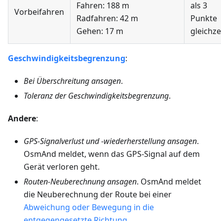
Fahren: 188 m
als 3
Vorbeifahren
Radfahren: 42 m
Punkte
Gehen: 17 m
gleichze
Geschwindigkeitsbegrenzung
:
Bei Überschreitung ansagen
.
Toleranz der Geschwindigkeitsbegrenzung
.
Andere
:
GPS-Signalverlust und -wiederherstellung ansagen
.
OsmAnd meldet, wenn das GPS-Signal auf dem
Gerät verloren geht.
Routen-Neuberechnung ansagen
. OsmAnd meldet
die Neuberechnung der Route bei einer
Abweichung oder Bewegung in die
entgegengesetzte Richtung
.