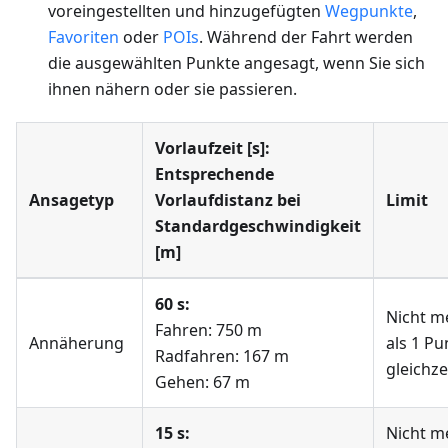
voreingestellten und hinzugefügten
Wegpunkte
,
Favoriten
oder
POIs
. Während der Fahrt werden
die ausgewählten Punkte angesagt, wenn Sie sich
ihnen nähern oder sie passieren.
Vorlaufzeit [s]:
Entsprechende
Ansagetyp
Vorlaufdistanz bei
Limit
Standardgeschwindigkeit
[m]
60 s:
Nicht m
Fahren: 750 m
Annäherung
als 1 Pu
Radfahren: 167 m
gleichze
Gehen: 67 m
15 s:
Nicht m