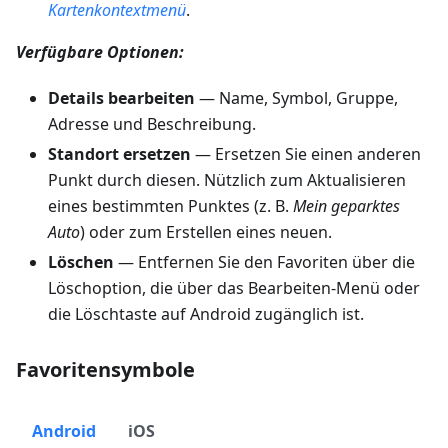
Kartenkontextmenü
.
Verfügbare Optionen:
Details bearbeiten
— Name, Symbol, Gruppe,
Adresse und Beschreibung.
Standort ersetzen
— Ersetzen Sie einen anderen
Punkt durch diesen. Nützlich zum Aktualisieren
eines bestimmten Punktes (z. B.
Mein geparktes
Auto
) oder zum Erstellen eines neuen.
Löschen
— Entfernen Sie den Favoriten über die
Löschoption, die über das Bearbeiten-Menü oder
die Löschtaste auf Android zugänglich ist.
Favoritensymbole
Android
iOS