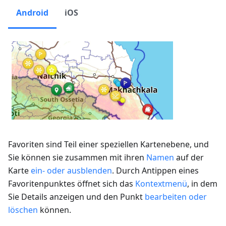
Android
iOS
Favoriten sind Teil einer speziellen Kartenebene, und
Sie können sie zusammen mit ihren
Namen
auf der
Karte
ein- oder ausblenden
. Durch Antippen eines
Favoritenpunktes öffnet sich das
Kontextmenü
, in dem
Sie Details anzeigen und den Punkt
bearbeiten oder
löschen
können.