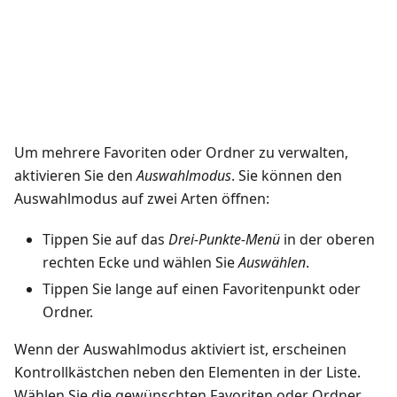
Um mehrere Favoriten oder Ordner zu verwalten,
aktivieren Sie den
Auswahlmodus
. Sie können den
Auswahlmodus auf zwei Arten öffnen:
Tippen Sie auf das
Drei-Punkte-Menü
in der oberen
rechten Ecke und wählen Sie
Auswählen
.
Tippen Sie lange auf einen Favoritenpunkt oder
Ordner.
Wenn der Auswahlmodus aktiviert ist, erscheinen
Kontrollkästchen neben den Elementen in der Liste.
Wählen Sie die gewünschten Favoriten oder Ordner