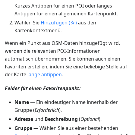
Kurzes Antippen für einen POI oder langes
Antippen für einen allgemeinen Kartenpunkt.
Wählen Sie
Hinzufügen (☆)
aus dem
Kartenkontextmenü.
Wenn ein Punkt aus OSM-Daten hinzugefügt wird,
werden die relevanten POI-Informationen
automatisch übernommen. Sie können auch einen
Favoriten erstellen, indem Sie eine beliebige Stelle auf
der Karte
lange antippen
.
Felder für einen Favoritenpunkt:
Name
— Ein eindeutiger Name innerhalb der
Gruppe (
Erforderlich
).
Adresse
und
Beschreibung
(
Optional
).
Gruppe
— Wählen Sie aus einer bestehenden