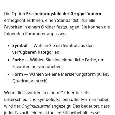
Die Option
Erscheinungsbild der Gruppe ändern
ermöglicht es Ihnen, einen Standardstil für alle
Favoriten in einem Ordner festzulegen. Sie können die
folgenden Parameter anpassen:
Symbol
— Wählen Sie ein Symbol aus den
verfügbaren Kategorien.
Farbe
— Wählen Sie eine einheitliche Farbe, um
Favoriten hervorzuheben.
Form
— Wählen Sie eine Markierungsform (Kreis,
Quadrat, Achteck).
Wenn die Favoriten in einem Ordner bereits
unterschiedliche Symbole, Farben oder Formen haben,
wird der
Originalzustand
angezeigt. Das bedeutet, dass
jeder Favorit seinen aktuellen Stil beibehält, es sei