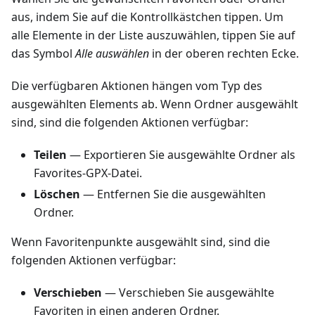
aus, indem Sie auf die Kontrollkästchen tippen. Um
alle Elemente in der Liste auszuwählen, tippen Sie auf
das Symbol
Alle auswählen
in der oberen rechten Ecke.
Die verfügbaren Aktionen hängen vom Typ des
ausgewählten Elements ab. Wenn Ordner ausgewählt
sind, sind die folgenden Aktionen verfügbar:
Teilen
— Exportieren Sie ausgewählte Ordner als
Favorites-GPX-Datei.
Löschen
— Entfernen Sie die ausgewählten
Ordner.
Wenn Favoritenpunkte ausgewählt sind, sind die
folgenden Aktionen verfügbar:
Verschieben
— Verschieben Sie ausgewählte
Favoriten in einen anderen Ordner.