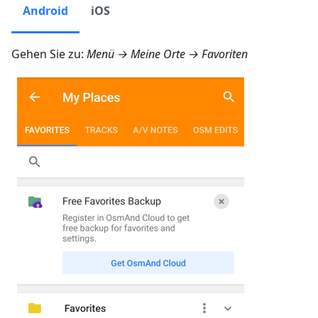
Android
iOS
Gehen Sie zu:
Menü → Meine Orte → Favoriten