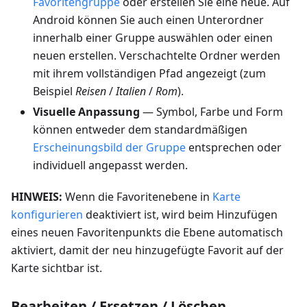
Favoritengruppe
oder erstellen Sie eine neue. Auf
Android können Sie auch einen Unterordner
innerhalb einer Gruppe auswählen oder einen
neuen erstellen. Verschachtelte Ordner werden
mit ihrem vollständigen Pfad angezeigt (zum
Beispiel
Reisen
/
Italien
/
Rom
).
Visuelle Anpassung
— Symbol, Farbe und Form
können entweder dem standardmäßigen
Erscheinungsbild der Gruppe
entsprechen oder
individuell angepasst werden.
HINWEIS:
Wenn die Favoritenebene in
Karte
konfigurieren
deaktiviert ist, wird beim Hinzufügen
eines neuen Favoritenpunkts die Ebene automatisch
aktiviert, damit der neu hinzugefügte Favorit auf der
Karte sichtbar ist.
Bearbeiten / Ersetzen / Löschen