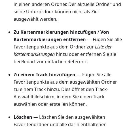
in einen anderen Ordner. Der aktuelle Ordner und
seine Unterordner können nicht als Ziel
ausgewählt werden.
Zu Kartenmarkierungen hinzufügen
/
Von
Kartenmarkierungen entfernen
— Fügen Sie alle
Favoritenpunkte aus dem Ordner zur
Liste der
Kartenmarkierungen
hinzu oder entfernen Sie sie
bei Bedarf zur einfachen Referenz.
Zu einem Track hinzufügen
— Fügen Sie alle
Favoritenpunkte aus dem ausgewählten Ordner
zu einem Track hinzu. Dies öffnet den Track-
Auswahlbildschirm, in dem Sie einen Track
auswählen oder erstellen können.
Löschen
— Löschen Sie den ausgewählten
Favoritenordner und alle darin enthaltenen