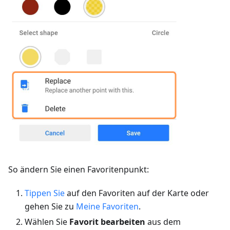
So ändern Sie einen Favoritenpunkt:
Tippen Sie
auf den Favoriten auf der Karte oder
gehen Sie zu
Meine Favoriten
.
Wählen Sie
Favorit bearbeiten
aus dem