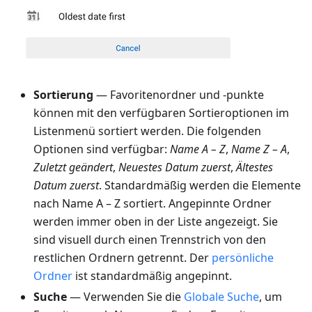
Sortierung
— Favoritenordner und -punkte
können mit den verfügbaren Sortieroptionen im
Listenmenü sortiert werden. Die folgenden
Optionen sind verfügbar:
Name A – Z
,
Name Z – A
,
Zuletzt geändert
,
Neuestes Datum zuerst
,
Ältestes
Datum zuerst
. Standardmäßig werden die Elemente
nach Name A – Z sortiert. Angepinnte Ordner
werden immer oben in der Liste angezeigt. Sie
sind visuell durch einen Trennstrich von den
restlichen Ordnern getrennt. Der
persönliche
Ordner
ist standardmäßig angepinnt.
Suche
— Verwenden Sie die
Globale Suche
, um