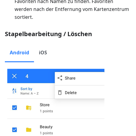
Favoriten nach Namen zu finden. Favoriten
werden nach der Entfernung vom Kartenzentrum
sortiert.
Stapelbearbeitung / Löschen
Android
iOS