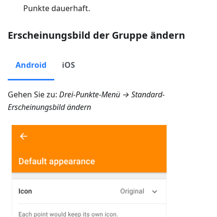
Punkte dauerhaft.
Erscheinungsbild der Gruppe ändern
Android
iOS
Gehen Sie zu:
Drei-Punkte-Menü → Standard-
Erscheinungsbild ändern