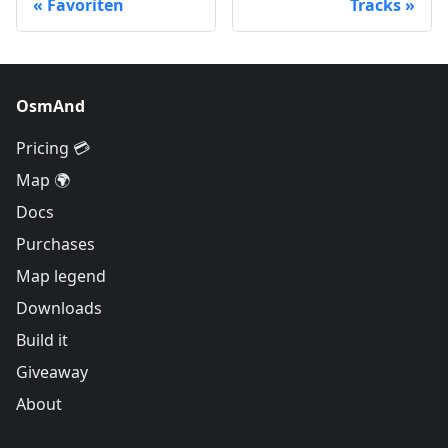
Favoriten
Tracks
OsmAnd
Pricing 💳
Map 🌍
Docs
Purchases
Map legend
Downloads
Build it
Giveaway
About