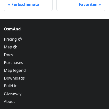
Farbschemata
Favoriten
OsmAnd
Pricing 💳
Map 🌍
Docs
Purchases
Map legend
Downloads
Build it
Giveaway
About