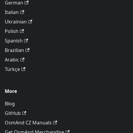
German
Italian
Ukrainian
Polish
Spanish
Brazilian
Arabic
Türkçe
More
Blog
GitHub
OsmAnd CZ Manuals
Get OsmAnd Merchandise