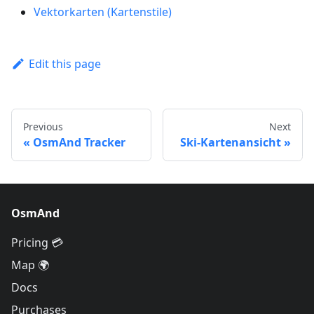
Vektorkarten (Kartenstile)
Edit this page
Previous
Next
OsmAnd Tracker
Ski-Kartenansicht
OsmAnd
Pricing 💳
Map 🌍
Docs
Purchases