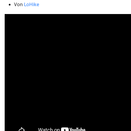
Von
LoHike