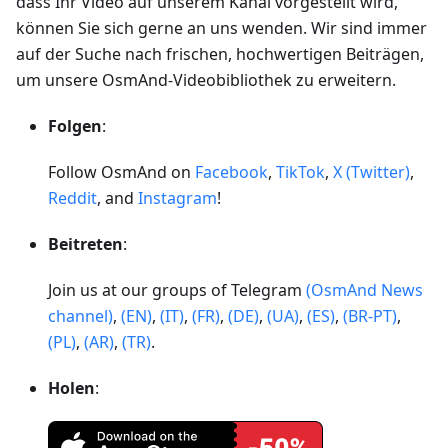
dass Ihr Video auf unserem Kanal vorgestellt wird,
können Sie sich gerne an uns wenden. Wir sind immer
auf der Suche nach frischen, hochwertigen Beiträgen,
um unsere OsmAnd-Videobibliothek zu erweitern.
Folgen
:
Follow OsmAnd on
Facebook
,
TikTok
,
X (Twitter)
,
Reddit
, and
Instagram
!
Beitreten
:
Join us at our groups of Telegram
(OsmAnd News
channel)
,
(EN)
,
(IT)
,
(FR)
,
(DE)
,
(UA)
,
(ES)
,
(BR-PT)
,
(PL)
,
(AR)
,
(TR)
.
Holen
: