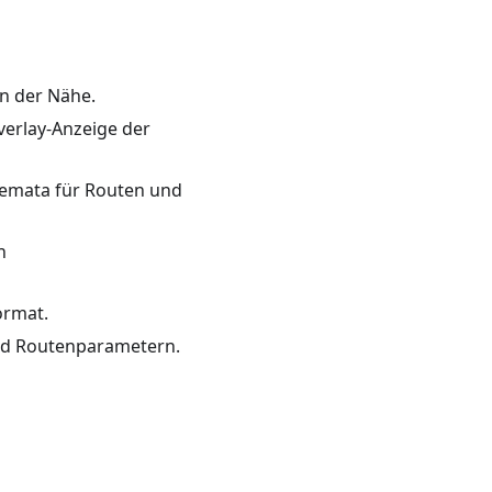
in der Nähe.
erlay-Anzeige der
emata für Routen und
n
ormat.
nd Routenparametern.