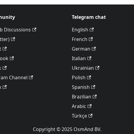
unity
Telegram chat
b Discussions
English
tter)
French
t
German
book
Italian
k
Ukrainian
ram Channel
Polish
x
Spanish
Brazilian
Arabic
Türkçe
Copyright © 2025 OsmAnd BV.