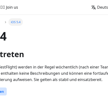
🚵‍♂️ Join us
Deut
n
iOS 5.4
.4
itreten
TestFlight) werden in der Regel wöchentlich (nach einer Te
ie enthalten keine Beschreibungen und können eine fortlau
ung aufweisen. Sie gelten als stabil und einsatzbereit.
ten