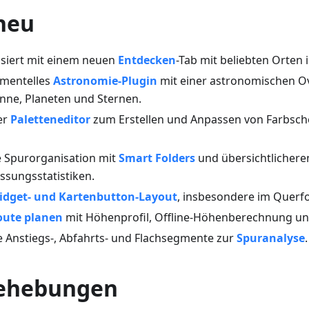
 neu
isiert mit einem neuen
Entdecken
-Tab mit beliebten Orten 
imentelles
Astronomie-Plugin
mit einer astronomischen Ov
nne, Planeten und Sternen.
er
Paletteneditor
zum Erstellen und Anpassen von Farbsch
re Spurorganisation mit
Smart Folders
und übersichtlichere
sungsstatistiken.
idget- und Kartenbutton-Layout
, insbesondere im Querf
oute planen
mit Höhenprofil, Offline-Höhenberechnung u
 Anstiegs-, Abfahrts- und Flachsegmente zur
Spuranalyse
.
behebungen