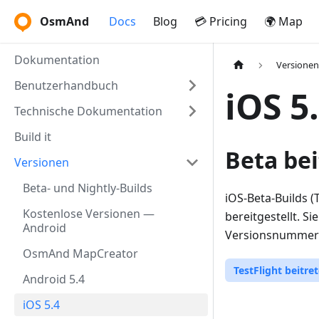
OsmAnd
Docs
Blog
💳 Pricing
🌍 Map
Dokumentation
Versione
Benutzerhandbuch
iOS 5
Technische Dokumentation
Build it
Beta be
Versionen
Beta- und Nightly-Builds
iOS-Beta-Builds (
Kostenlose Versionen —
bereitgestellt. S
Android
Versionsnummerier
OsmAnd MapCreator
TestFlight beitre
Android 5.4
iOS 5.4