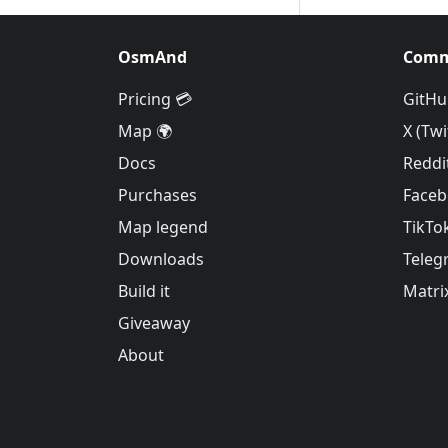
OsmAnd
Comm
Pricing 💳
GitHu
Map 🌍
X (Twi
Docs
Reddi
Purchases
Face
Map legend
TikTo
Downloads
Teleg
Build it
Matri
Giveaway
About