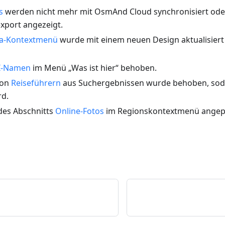
s
werden nicht mehr mit OsmAnd Cloud synchronisiert ode
export angezeigt.
ia-Kontextmenü
wurde mit einem neuen Design aktualisiert
I-Namen
im Menü „Was ist hier“ behoben.
von
Reiseführern
aus Suchergebnissen wurde behoben, sodas
rd.
 des Abschnitts
Online-Fotos
im Regionskontextmenü angep