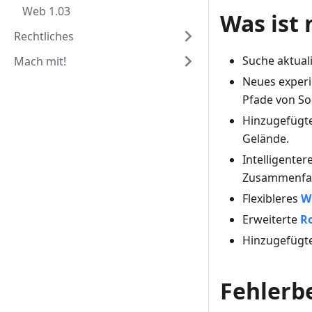
Web 1.03
Was ist
Rechtliches
Suche aktual
Mach mit!
Neues exper
Pfade von So
Hinzugefügt
Gelände.
Intelligente
Zusammenfas
Flexibleres
W
Erweiterte
R
Hinzugefügte
Fehler