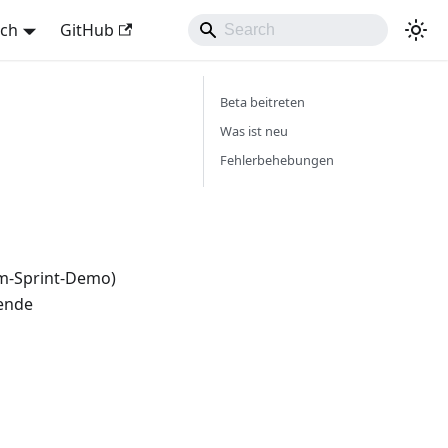
sch
GitHub
Beta beitreten
Was ist neu
Fehlerbehebungen
am-Sprint-Demo)
fende