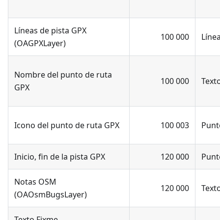
Líneas de pista GPX
100 000
Líne
(OAGPXLayer)
Nombre del punto de ruta
100 000
Text
GPX
Icono del punto de ruta GPX
100 003
Punt
Inicio, fin de la pista GPX
120 000
Punt
Notas OSM
120 000
Text
(OAOsmBugsLayer)
Texto Fixme