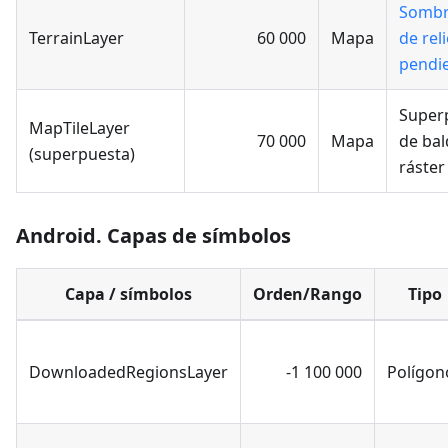
Somb
TerrainLayer
60 000
Mapa
de rel
pendi
Super
MapTileLayer
70 000
Mapa
de ba
(superpuesta)
ráster
Android. Capas de símbolos
Capa / símbolos
Orden/Rango
Tipo
DownloadedRegionsLayer
-1 100 000
Polígon