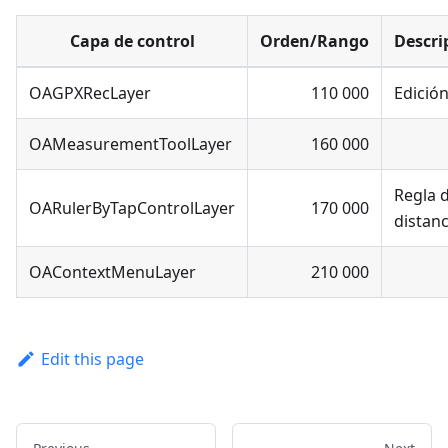
Capa de control
Orden/Rango
Descri
OAGPXRecLayer
110 000
Edició
OAMeasurementToolLayer
160 000
Regla 
OARulerByTapControlLayer
170 000
distanc
OAContextMenuLayer
210 000
Edit this page