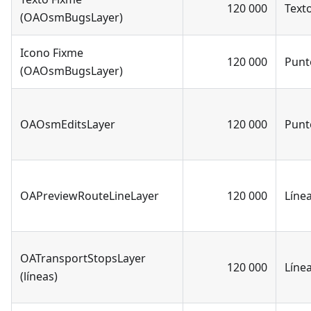
120 000
Text
(OAOsmBugsLayer)
Icono Fixme
120 000
Punt
(OAOsmBugsLayer)
OAOsmEditsLayer
120 000
Punt
OAPreviewRouteLineLayer
120 000
Líne
OATransportStopsLayer
120 000
Líne
(líneas)