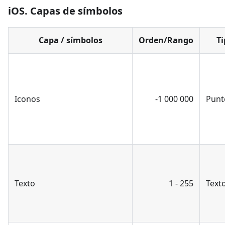
iOS. Capas de símbolos
Capa / símbolos
Orden/Rango
Ti
Iconos
-1 000 000
Punt
Texto
1 - 255
Text