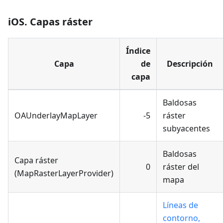
iOS. Capas ráster
Índice
Capa
de
Descripción
capa
Baldosas
OAUnderlayMapLayer
-5
ráster
subyacentes
Baldosas
Capa ráster
0
ráster del
(MapRasterLayerProvider)
mapa
Líneas de
contorno,