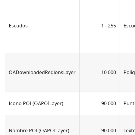
Escudos
1 - 255
Escu
OADownloadedRegionsLayer
10 000
Polí
Icono POI (OAPOILayer)
90 000
Punt
Nombre POI (OAPOILayer)
90 000
Text