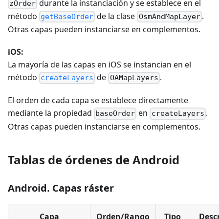
durante la instanciación y se establece en el
zOrder
método
de la clase
.
getBaseOrder
OsmAndMapLayer
Otras capas pueden instanciarse en complementos.
iOS:
La mayoría de las capas en iOS se instancian en el
método
de
.
createLayers
OAMapLayers
El orden de cada capa se establece directamente
mediante la propiedad
en
.
baseOrder
createLayers
Otras capas pueden instanciarse en complementos.
Tablas de órdenes de Android
Android. Capas ráster
Capa
Orden/Rango
Tipo
Desc