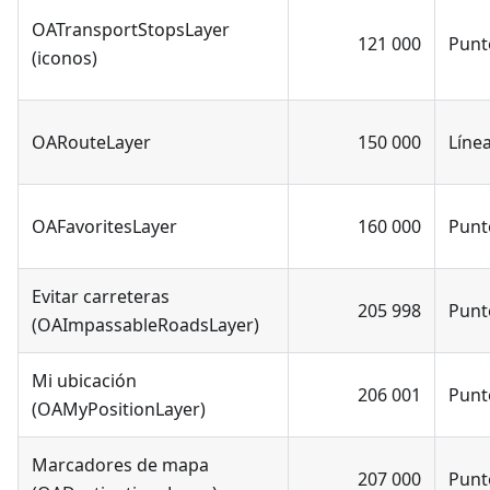
OATransportStopsLayer
121 000
Punt
(iconos)
OARouteLayer
150 000
Líne
OAFavoritesLayer
160 000
Punt
Evitar carreteras
205 998
Punt
(OAImpassableRoadsLayer)
Mi ubicación
206 001
Punt
(OAMyPositionLayer)
Marcadores de mapa
207 000
Punt