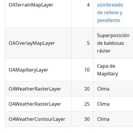
OATerrainMapLayer
4
sombreado
de relieve y
pendiente
Superposición
OAOverlayMapLayer
5
de baldosas
ráster
Capa de
OAMapillaryLayer
10
Mapillary
OAWeatherRasterLayer
20
Clima
OAWeatherRasterLayer
25
Clima
OAWeatherContourLayer
30
Clima