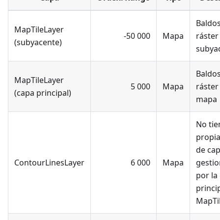
Baldo
MapTileLayer
-50 000
Mapa
ráster
(subyacente)
subya
Baldo
MapTileLayer
5 000
Mapa
ráster
(capa principal)
mapa
No tie
propia
de cap
ContourLinesLayer
6 000
Mapa
gesti
por la
princi
MapTi