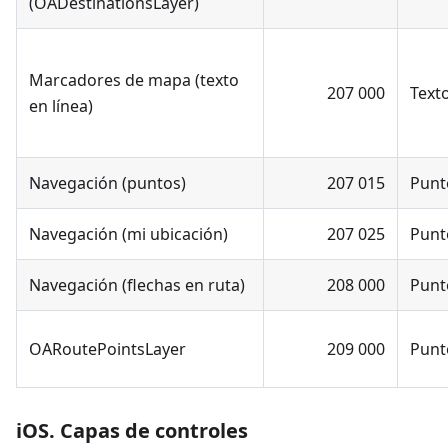
(OADestinationsLayer)
Marcadores de mapa (texto
207 000
Text
en línea)
Navegación (puntos)
207 015
Punt
Navegación (mi ubicación)
207 025
Punt
Navegación (flechas en ruta)
208 000
Punt
OARoutePointsLayer
209 000
Punt
iOS. Capas de controles