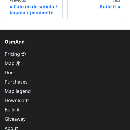
Previous
Next
Cálculo de subida /
Build it
bajada / pendiente
OsmAnd
Pricing 💳
Map 🌍
Docs
Purchases
Map legend
Downloads
Build it
Giveaway
About