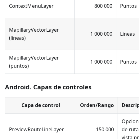
ContextMenuLayer
800 000
Puntos
MapillaryVectorLayer
1 000 000
Líneas
(líneas)
MapillaryVectorLayer
1 000 000
Puntos
(puntos)
Android. Capas de controles
Capa de control
Orden/Rango
Descri
Opcion
PreviewRouteLineLayer
150 000
de ruta
vista p