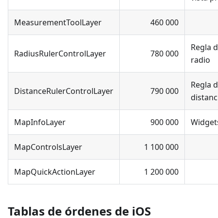
MeasurementToolLayer
460 000
Regla 
RadiusRulerControlLayer
780 000
radio
Regla 
DistanceRulerControlLayer
790 000
distanc
MapInfoLayer
900 000
Widget
MapControlsLayer
1 100 000
MapQuickActionLayer
1 200 000
Tablas de órdenes de iOS