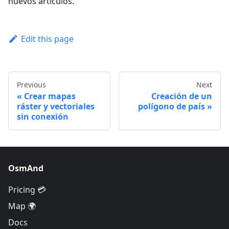
nuevos artículos.
Edit this page
Previous
Next
Crear mapas
Creación de un
ráster y vectoriales
polígono de país
sin conexión
OsmAnd
Pricing 💳
Map 🌍
Docs