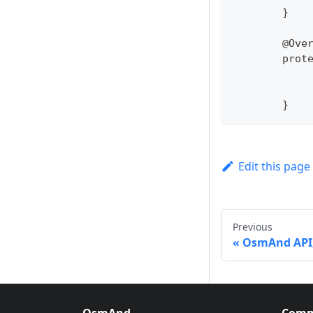
	}
	@Ove
	prot
	}
Edit this page
Previous
OsmAnd API,