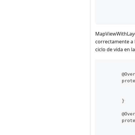
MapViewWithLayer
correctamente a 
ciclo de vida en 
	@Ove
	prot
	}
	@Ove
	prot