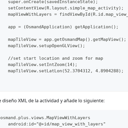
		super.onCreate(savedInstanceState);
		setContentView(R.layout.simple_map_activity);
		mapViewWithLayers = findViewById(R.id.map_view
		app = (OsmandApplication) getApplication();
		mapTileView = app.getOsmandMap().getMapView();
		mapTileView.setupOpenGLView();
		//set start location and zoom for map
		mapTileView.setIntZoom(14);
		mapTileView.setLatLon(52.3704312, 4.8904288);
e diseño XML de la actividad y añade lo siguiente:
.osmand.plus.views.MapViewWithLayers
		android:id="@+id/map_view_with_layers"