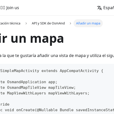
🚵‍♂️ Join us
Espa
ación técnica
API y SDK de OsmAnd
Añadir un mapa
ir un mapa
a la que te gustaría añadir una vista de mapa y utiliza el sig
 SimpleMapActivity extends AppCompatActivity {
ate OsmandApplication app;
ate OsmandMapTileView mapTileView;
ate MapViewWithLayers mapViewWithLayers;
rride
lic void onCreate(@Nullable Bundle savedInstanceSta