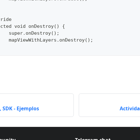
rride
ected void onDestroy() {
		super.onDestroy();
		mapViewWithLayers.onDestroy();
 SDK - Ejemplos
Activid