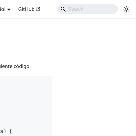
ñol
GitHub
uiente código.
te) {