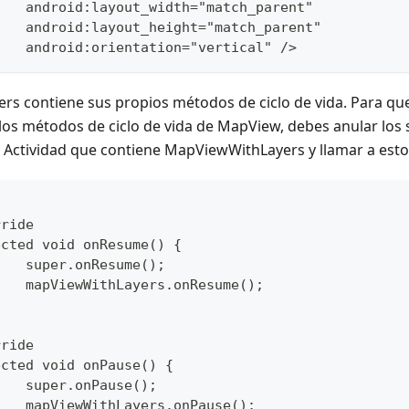
		android:layout_width="match_parent"
		android:layout_height="match_parent"
		android:orientation="vertical" 
s contiene sus propios métodos de ciclo de vida. Para que
los métodos de ciclo de vida de MapView, debes anular los
la Actividad que contiene MapViewWithLayers y llamar a est
rride
ected void onResume() {
		super.onResume();
		mapViewWithLayers.onResume();
rride
ected void onPause() {
		super.onPause();
		mapViewWithLayers.onPause();