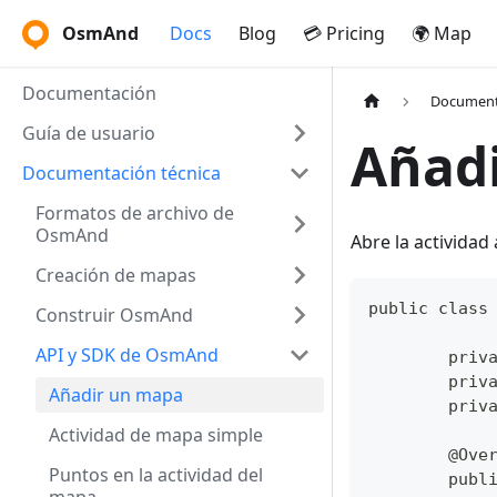
OsmAnd
Docs
Blog
💳 Pricing
🌍 Map
Documentación
Document
Guía de usuario
Añad
Documentación técnica
Formatos de archivo de
OsmAnd
Abre la actividad 
Creación de mapas
public class
Construir OsmAnd
API y SDK de OsmAnd
	priv
	priv
Añadir un mapa
	priv
Actividad de mapa simple
	@Ove
Puntos en la actividad del
	pub