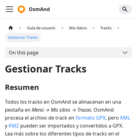
OsmAnd
Guía de usuario
Mis datos
Tracks
Gestionar Tracks
On this page
Gestionar Tracks
Resumen
Todos los tracks en OsmAnd se almacenan en una
pestaña en
Menú
→
Mis sitios
→
Trazas
. OsmAnd
procesa el archivo de track en
formato GPX
, pero
KML
y
KMZ
pueden ser importados y convertidos a GPX.
Lea más sobre los diferentes tipos de tracks en el