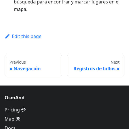
búsqueda para encontrar y marcar lugares en el
mapa.
Edit this page
Previous
Next
Navegación
Registros de fallos
OsmAnd
Pricing 💳
Map 🌍
Docs