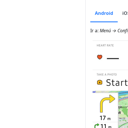
Android
iO
Ir a:
Menú → Confi