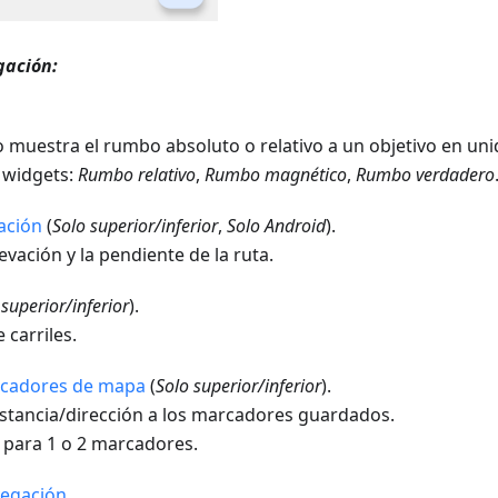
gación:
o muestra el rumbo absoluto o relativo a un objetivo en un
3 widgets:
Rumbo relativo
,
Rumbo magnético
,
Rumbo verdadero
vación
(
Solo superior/inferior
,
Solo Android
).
evación y la pendiente de la ruta.
 superior/inferior
).
 carriles.
rcadores de mapa
(
Solo superior/inferior
).
istancia/dirección a los marcadores guardados.
 para 1 o 2 marcadores.
vegación
.