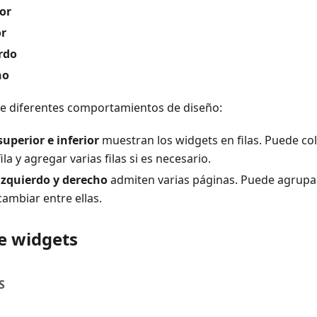
or
or
rdo
ho
e diferentes comportamientos de diseño:
uperior e inferior
muestran los widgets en filas. Puede co
la y agregar varias filas si es necesario.
izquierdo y derecho
admiten varias páginas. Puede agrupa
ambiar entre ellas.
e widgets
S