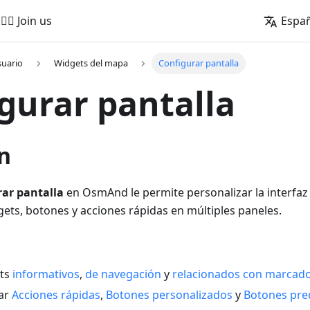
🚵‍♂️ Join us
Espa
suario
Widgets del mapa
Configurar pantalla
gurar pantalla
n
ar pantalla
en OsmAnd le permite personalizar la interfa
ets, botones y acciones rápidas en múltiples paneles.
ets
informativos
,
de navegación
y
relacionados con marcad
tar
Acciones rápidas
,
Botones personalizados
y
Botones pre