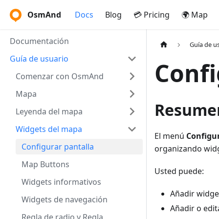
OsmAnd
Docs
Blog
💳 Pricing
🌍 Map
Documentación
Guía de u
Guía de usuario
Confi
Comenzar con OsmAnd
Mapa
Resume
Leyenda del mapa
Widgets del mapa
El menú
Configur
Configurar pantalla
organizando widg
Map Buttons
Usted puede:
Widgets informativos
Añadir widg
Widgets de navegación
Añadir o edi
Regla de radio y Regla