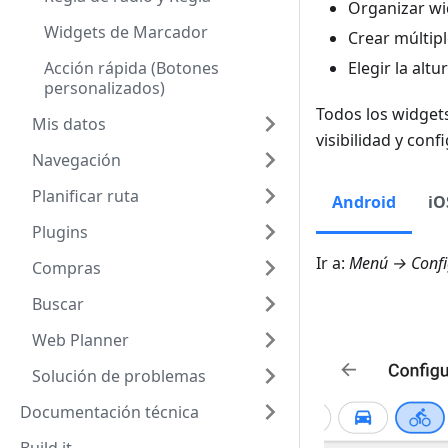
Organizar wid
Widgets de Marcador
Crear múltip
Acción rápida (Botones
Elegir la altu
personalizados)
Todos los widget
Mis datos
visibilidad y conf
Navegación
Planificar ruta
Android
iO
Plugins
Ir a:
Menú → Confi
Compras
Buscar
Web Planner
Solución de problemas
Documentación técnica