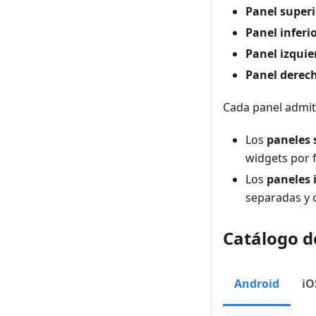
Panel superi
Panel inferi
Panel izquie
Panel derec
Cada panel admit
Los
paneles s
widgets por fi
Los
paneles 
separadas y c
Catálogo d
Android
iO