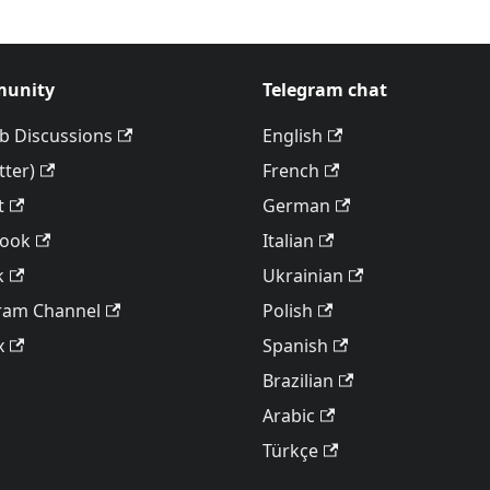
unity
Telegram chat
b Discussions
English
tter)
French
t
German
book
Italian
k
Ukrainian
ram Channel
Polish
x
Spanish
Brazilian
Arabic
Türkçe