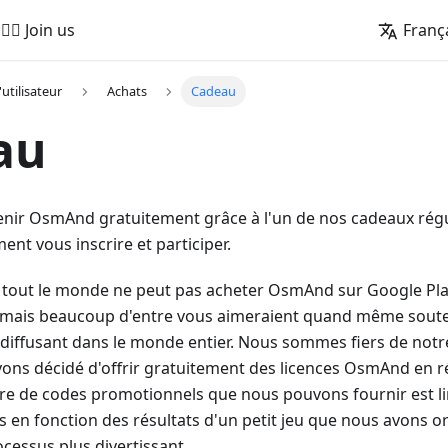
🚵‍♂️ Join us
Franç
'utilisateur
Achats
Cadeau
au
ir OsmAnd gratuitement grâce à l'un de nos cadeaux réguli
nt vous inscrire et participer.
tout le monde ne peut pas acheter OsmAnd sur Google Pla
, mais beaucoup d'entre vous aimeraient quand même souten
 la diffusant dans le monde entier. Nous sommes fiers de no
ons décidé d'offrir gratuitement des licences OsmAnd en 
re de codes promotionnels que nous pouvons fournir est li
 en fonction des résultats d'un petit jeu que nous avons 
cessus plus divertissant.