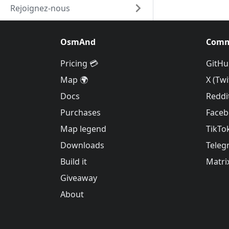
Rejoignez-nous
OsmAnd
Comm
Pricing 💳
GitHu
Map 🌍
X (Twi
Docs
Reddi
Purchases
Face
Map legend
TikTo
Downloads
Teleg
Build it
Matri
Giveaway
About