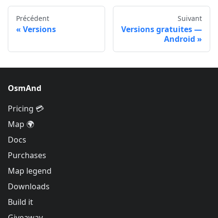
Précédent
Suivant
Versions
Versions gratuites —
Android
OsmAnd
Pricing 💳
Map 🌍
Docs
Purchases
Map legend
Downloads
Build it
Giveaway