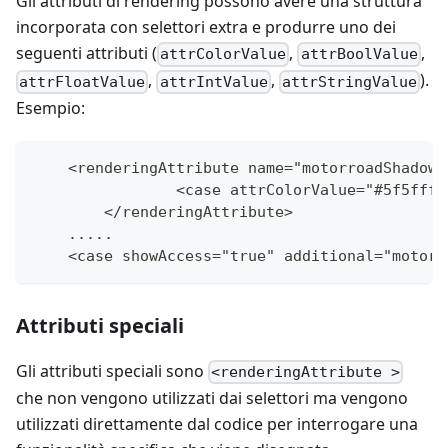
Gli attributi di rendering possono avere una struttura
incorporata con selettori extra e produrre uno dei
seguenti attributi (
,
,
attrColorValue
attrBoolValue
,
,
).
attrFloatValue
attrIntValue
attrStringValue
Esempio:
    <renderingAttribute name="motorroadShadowC
		<case attrColorValue="#5f5fff"
	</renderingAttribute>
    .....
    <case showAccess="true" additional="motorr
Attributi speciali
Gli attributi speciali sono
<renderingAttribute >
che non vengono utilizzati dai selettori ma vengono
utilizzati direttamente dal codice per interrogare una