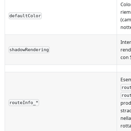
Colo
riem
defaultColor
(cam
nott
Inte
rend
shadowRendering
con 
Esem
rou
rou
prod
routeInfo_*
stra
nell
rotta