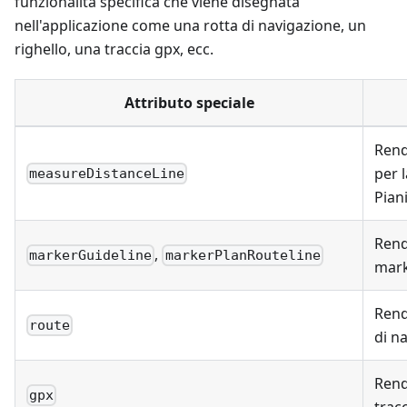
funzionalità specifica che viene disegnata
nell'applicazione come una rotta di navigazione, un
righello, una traccia gpx, ecc.
Attributo speciale
Rend
per 
measureDistanceLine
Pian
Rend
,
markerGuideline
markerPlanRouteline
mar
Rend
route
di n
Rend
gpx
trac