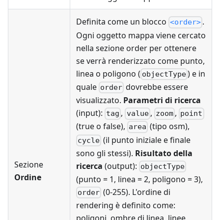
Definita come un blocco
.
<order>
Ogni oggetto mappa viene cercato
nella sezione order per ottenere
se verrà renderizzato come punto,
linea o poligono (
) e in
objectType
quale
dovrebbe essere
order
visualizzato.
Parametri di ricerca
(input):
,
,
,
tag
value
zoom
point
(true o false),
(tipo osm),
area
(il punto iniziale e finale
cycle
sono gli stessi).
Risultato della
Sezione
ricerca
(output):
objectType
Ordine
(punto = 1, linea = 2, poligono = 3),
(0-255). L'ordine di
order
rendering è definito come:
poligoni, ombre di linea, linee,