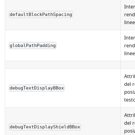
Inte
rend
defaultBlockPathSpacing
linee
Inte
rend
globalPathPadding
linee
Attri
del 
debugTextDisplayBBox
posi
test
Attri
del 
debugTextDisplayShieldBBox
posi