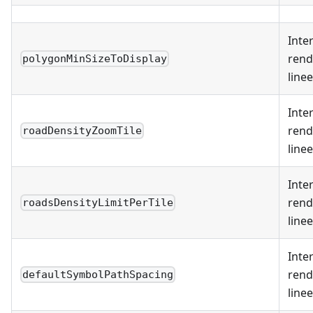
Inte
rend
polygonMinSizeToDisplay
linee
Inte
rend
roadDensityZoomTile
linee
Inte
rend
roadsDensityLimitPerTile
linee
Inte
rend
defaultSymbolPathSpacing
linee