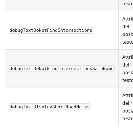
test
Attri
del 
debugTextDoNotFindIntersections
posi
test
Attri
del 
debugTextDoNotFindIntersectionsSameName
posi
test
Attri
del 
debugTextDisplayShortRoadNames
posi
test