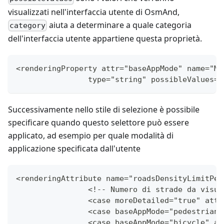
visualizzati nell'interfaccia utente di OsmAnd,
aiuta a determinare a quale categoria
category
dell'interfaccia utente appartiene questa proprietà.
<renderingProperty attr="baseAppMode" name="Mo
		type="string" possibleValues
Successivamente nello stile di selezione è possibile
specificare quando questo selettore può essere
applicato, ad esempio per quale modalità di
applicazione specificata dall'utente
<renderingAttribute name="roadsDensityLimitPer
		<!-- Numero di strade da visu
		<case moreDetailed="true" att
		<case baseAppMode="pedestrian
		<case baseAppMode="bicycle" a