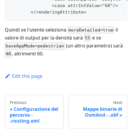
		<case attrIntValue="60"/>
	</renderingAttribute>
Quindi se l'utente seleziona
il
moreDetailed=true
valore di output per la densità sarà
e se
55
(un altro parametro) sarà
baseAppMode=pedestrian
, altrimenti 60.
40
Edit this page
Previous
Next
Configurazione del
Mappe binarie di
percorso -
OsmAnd - .obf
.routing.xml