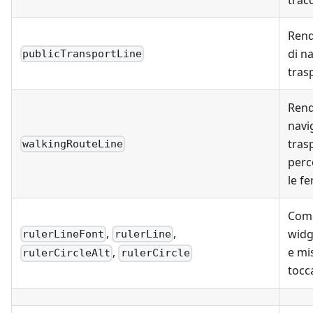
Rend
di n
publicTransportLine
tras
Rend
navi
tras
walkingRouteLine
perc
le f
Come
,
,
widg
rulerLineFont
rulerLine
e mi
,
rulerCircleAlt
rulerCircle
tocc