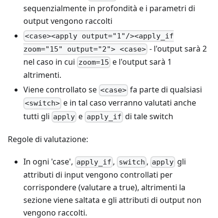
sequenzialmente in profondità e i parametri di
output vengono raccolti
<case><apply output="1"/><apply_if
- l'output sarà 2
zoom="15" output="2"> <case>
nel caso in cui
e l'output sarà 1
zoom=15
altrimenti.
Viene controllato se
fa parte di qualsiasi
<case>
e in tal caso verranno valutati anche
<switch>
tutti gli
e
di tale switch
apply
apply_if
Regole di valutazione:
In ogni 'case',
,
,
gli
apply_if
switch
apply
attributi di input vengono controllati per
corrispondere (valutare a true), altrimenti la
sezione viene saltata e gli attributi di output non
vengono raccolti.