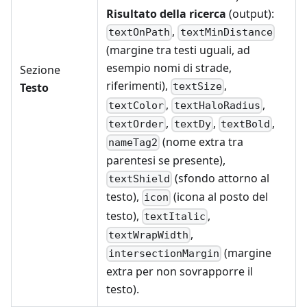
Risultato della ricerca
(output):
,
textOnPath
textMinDistance
(margine tra testi uguali, ad
esempio nomi di strade,
Sezione
riferimenti),
,
Testo
textSize
,
,
textColor
textHaloRadius
,
,
,
textOrder
textDy
textBold
(nome extra tra
nameTag2
parentesi se presente),
(sfondo attorno al
textShield
testo),
(icona al posto del
icon
testo),
,
textItalic
,
textWrapWidth
(margine
intersectionMargin
extra per non sovrapporre il
testo).