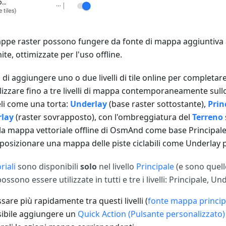
ppe raster possono fungere da fonte di mappa aggiuntiva
ite, ottimizzate per l'uso offline.
ità di aggiungere uno o due livelli di tile online per completa
lizzare fino a tre livelli di mappa contemporaneamente sul
li come una torta:
Underlay
(base raster sottostante),
Prin
rlay
(raster sovrapposto), con l'ombreggiatura del
Terreno
 la mappa vettoriale offline di OsmAnd come base Principal
 e posizionare una mappa delle piste ciclabili come Underlay 
riali
sono disponibili
solo
nel livello
Principale
(e sono quelle
sono essere utilizzate in tutti e tre i livelli: Principale, Un
sare più rapidamente tra questi livelli (
fonte mappa princip
ssibile aggiungere un
Quick Action (Pulsante personalizzato)