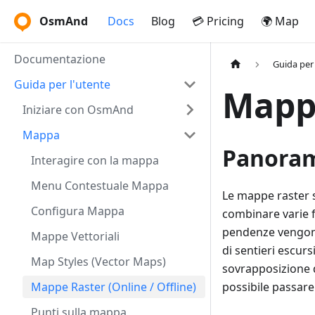
OsmAnd
Docs
Blog
💳 Pricing
🌍 Map
Documentazione
Guida per 
Guida per l'utente
Mappe
Iniziare con OsmAnd
Mappa
Panora
Interagire con la mappa
Menu Contestuale Mappa
Le mappe raster s
Configura Mappa
combinare varie f
pendenze vengono 
Mappe Vettoriali
di sentieri escurs
Map Styles (Vector Maps)
sovrapposizione d
Mappe Raster (Online / Offline)
possibile passare
Punti sulla mappa