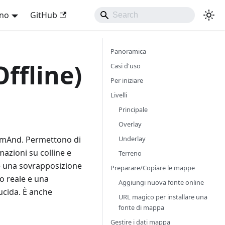
ano
GitHub
Panoramica
ffline)
Casi d'uso
Per iniziare
Livelli
Principale
Overlay
Underlay
 OsmAnd. Permettono di
azioni su colline e
Terreno
re una sovrapposizione
Preparare/Copiare le mappe
po reale e una
Aggiungi nuova fonte online
ucida. È anche
URL magico per installare una
fonte di mappa
Gestire i dati mappa