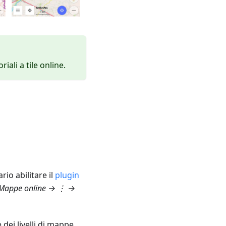
ali a tile online.
io abilitare il
plugin
Mappe online
→ ⋮ →
 dei livelli di mappe