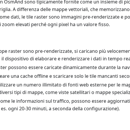
in OsmAnd sono tipicamente fornite come un insieme di picc
riglia. A differenza delle mappe vettoriali, che memorizzan
come dati, le tile raster sono immagini pre-renderizzate e 
i di zoom elevati perché ogni pixel ha un valore fisso.
pe raster sono pre-renderizzate, si caricano più velocemen
 il dispositivo di elaborare e renderizzare i dati in tempo rea
ter possono essere caricate dinamicamente durante la nav
reare una cache offline e scaricare solo le tile mancanti sec
tilizzare un numero illimitato di fonti web esterne per le m
 diversi tipi di mappe, come viste satellitari o mappe speciali
, come le informazioni sul traffico, possono essere aggiorna
es. ogni 20-30 minuti, a seconda della configurazione).