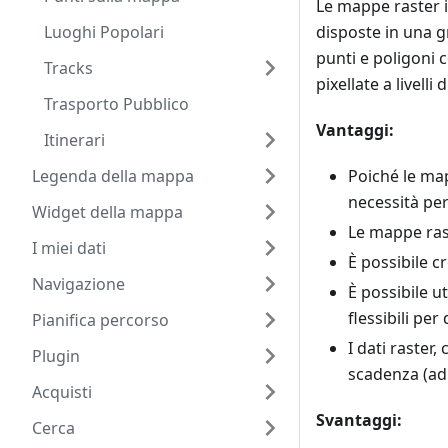
Le mappe raster 
Luoghi Popolari
disposte in una g
punti e poligoni 
Tracks
pixellate a livell
Trasporto Pubblico
Vantaggi:
Itinerari
Legenda della mappa
Poiché le map
necessità per
Widget della mappa
Le mappe ras
I miei dati
È possibile c
Navigazione
È possibile u
flessibili per
Pianifica percorso
I dati raster
Plugin
scadenza (ad 
Acquisti
Svantaggi:
Cerca