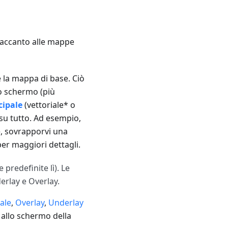
 accanto alle mappe
re la mappa di base. Ciò
lo schermo (più
cipale
(vettoriale* o
su tutto. Ad esempio,
e, sovrapporvi una
per maggiori dettagli.
 predefinite lì). Le
derlay e Overlay.
ale
,
Overlay
,
Underlay
allo schermo della