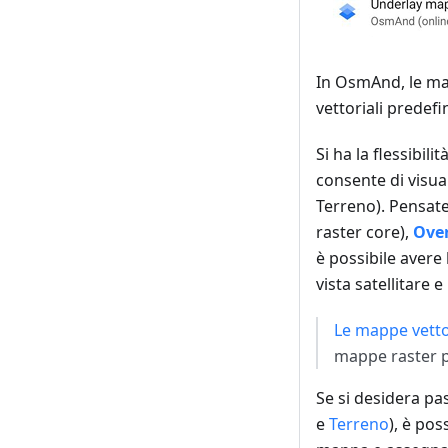
In OsmAnd, le ma
vettoriali predefin
Si ha la flessibil
consente di visua
Terreno). Pensate
raster core),
Ove
è possibile avere
vista satellitare
Le mappe vetto
mappe raster pos
Se si desidera pas
e
Terreno
), è po