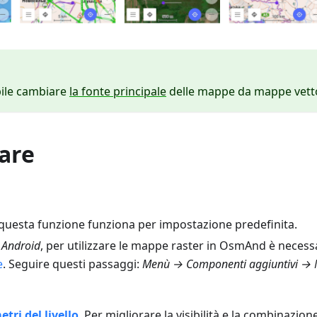
bile cambiare
la fonte principale
delle mappe da mappe vettori
iare
 questa funzione funziona per impostazione predefinita.
r
Android
, per utilizzare le mappe raster in OsmAnd è necessar
e
. Seguire questi passaggi:
Menù → Componenti aggiuntivi → 
tri del livello
. Per migliorare la visibilità e la combinazione