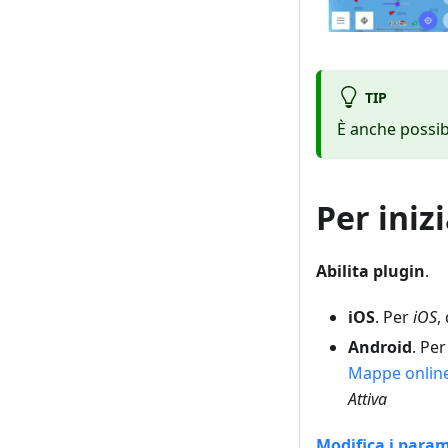
TIP
È anche possi
Per iniz
Abilita plugin
.
iOS
. Per
iOS
,
Android
. Pe
Mappe onlin
Attiva
Modifica i parame