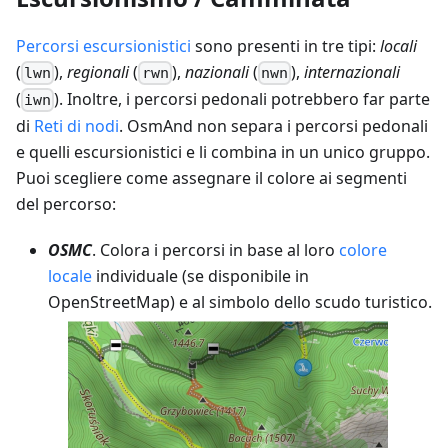
Percorsi escursionistici
sono presenti in tre tipi:
locali
(
),
regionali
(
),
nazionali
(
),
internazionali
lwn
rwn
nwn
(
). Inoltre, i percorsi pedonali potrebbero far parte
iwn
di
Reti di nodi
. OsmAnd non separa i percorsi pedonali
e quelli escursionistici e li combina in un unico gruppo.
Puoi scegliere come assegnare il colore ai segmenti
del percorso:
OSMC
. Colora i percorsi in base al loro
colore
locale
individuale (se disponibile in
OpenStreetMap) e al simbolo dello scudo turistico.