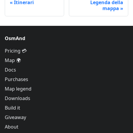
Itinerari
Legenda della
mappa
OsmAnd
Pricing 💳
Map 🌍
Docs
Purchases
Map legend
Downloads
Build it
Giveaway
About