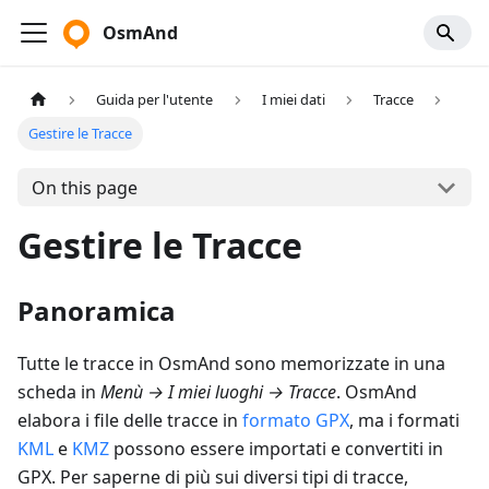
OsmAnd
Guida per l'utente
I miei dati
Tracce
Gestire le Tracce
On this page
Gestire le Tracce
Panoramica
Tutte le tracce in OsmAnd sono memorizzate in una
scheda in
Menù
→
I miei luoghi
→
Tracce
. OsmAnd
elabora i file delle tracce in
formato GPX
, ma i formati
KML
e
KMZ
possono essere importati e convertiti in
GPX. Per saperne di più sui diversi tipi di tracce,