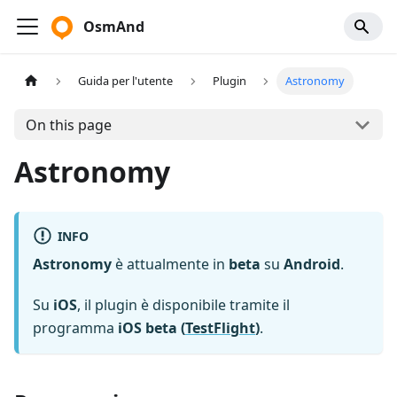
OsmAnd
Guida per l'utente
Plugin
Astronomy
On this page
Astronomy
INFO
Astronomy
è attualmente in
beta
su
Android
.
Su
iOS
, il plugin è disponibile tramite il
programma
iOS beta (
TestFlight
)
.