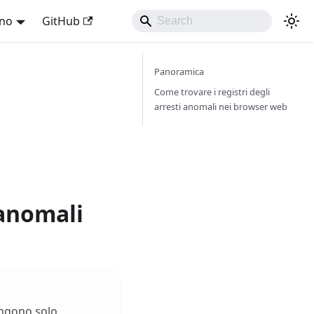
ano
GitHub
Panoramica
Come trovare i registri degli
arresti anomali nei browser web
 anomali
engono solo