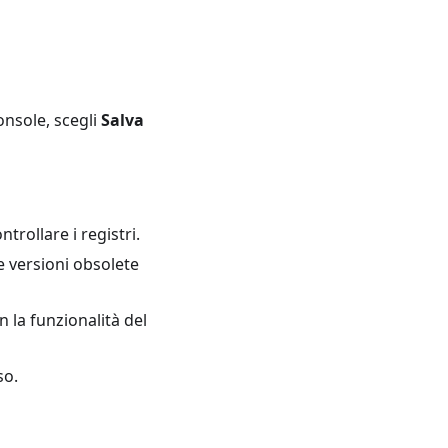
console, scegli
Salva
trollare i registri.
le versioni obsolete
 la funzionalità del
so.