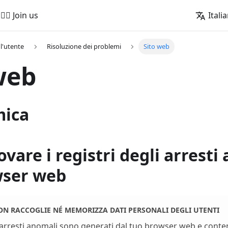
🚵‍♂️ Join us
Itali
l'utente
Risoluzione dei problemi
Sito web
web
mica
vare i registri degli arresti
wser web
N RACCOGLIE NÉ MEMORIZZA DATI PERSONALI DEGLI UTENTI
li arresti anomali sono generati dal tuo browser web e cont