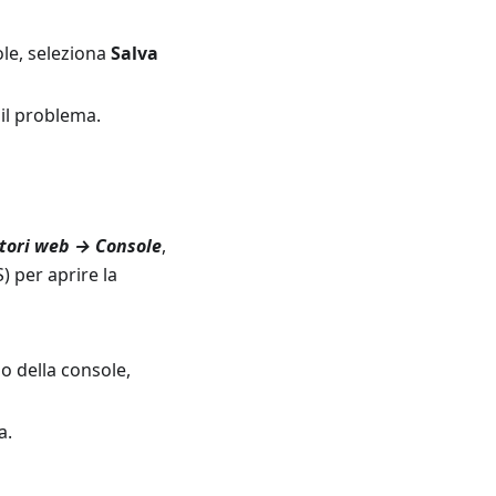
ole, seleziona
Salva
 il problema.
tori web → Console
,
 per aprire la
no della console,
a.