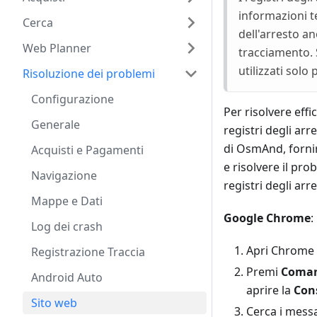
informazioni t
Cerca
dell'arresto a
Web Planner
tracciamento. S
utilizzati solo
Risoluzione dei problemi
Configurazione
Per risolvere eff
Generale
registri degli ar
di OsmAnd, fornir
Acquisti e Pagamenti
e risolvere il pro
Navigazione
registri degli arr
Mappe e Dati
Google Chrome
:
Log dei crash
Apri Chrome 
Registrazione Traccia
Premi
Coman
Android Auto
aprire la
Cons
Sito web
Cerca i mess