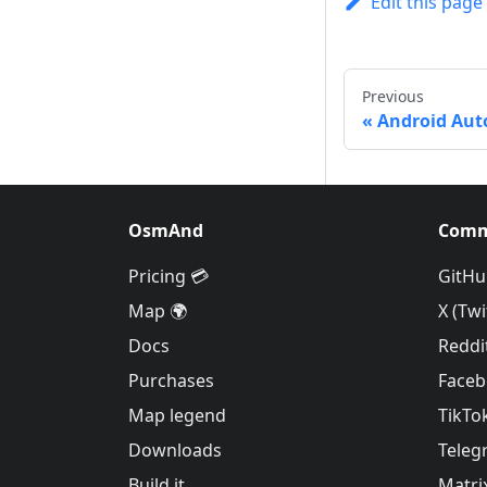
Edit this page
Previous
Android Aut
OsmAnd
Comm
Pricing 💳
GitHu
Map 🌍
X (Twi
Docs
Reddi
Purchases
Face
Map legend
TikTo
Downloads
Teleg
Build it
Matri