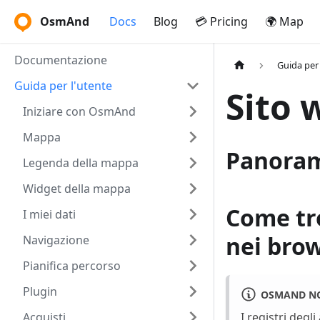
OsmAnd
Docs
Blog
💳 Pricing
🌍 Map
Documentazione
Guida per 
Guida per l'utente
Sito 
Iniziare con OsmAnd
Mappa
Panora
Legenda della mappa
Widget della mappa
Come tro
I miei dati
nei bro
Navigazione
Pianifica percorso
Plugin
OSMAND NO
Acquisti
I registri deg