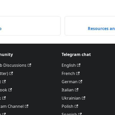
o
Resources an
unity
Telegram chat
b Discussions
English
tter)
French
t
German
book
Italian
k
Ukrainian
ram Channel
Polish
x
Spanish