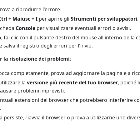
rova a riprodurre l'errore.
Ctrl + Maiusc + I
per aprire gli
Strumenti per sviluppatori
.
 scheda
Console
per visualizzare eventuali errori o avvisi.
, fai clic con il pulsante destro del mouse all'interno della 
e salva il registro degli errori per l'invio.
 la risoluzione dei problemi
:
 blocca completamente, prova ad aggiornare la pagina e a ricon
utilizzare la
versione più recente del tuo browser
, poiché 
ausare problemi imprevisti.
entuali estensioni del browser che potrebbero interferire con
.
a persiste, riavvia il browser o prova a utilizzarne uno diver