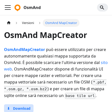
OsmAnd
Versioni
OsmAnd MapCreator
OsmAnd MapCreator
OsmAndMapCreator
può essere utilizzato per creare
autonomamente qualsiasi mappa supportata da
OsmAnd. È possibile scaricare l'ultima versione dal
sito
web
. OsmAndMapCreator dispone di funzionalità UI
per creare mappe raster e vettoriali. Per creare una
mappa vettoriale sarà necessario un file OSM (
*.pbf,
) e per creare un file di mappa
*.osm.gz, *.osm.bz2
sqlite online sarà necessario un
.
base tile url
⬇
Download