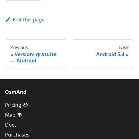
Edit this page
Previous
Next
Versioni gratuite
Android 5.4
— Android
OsmAnd
Pricing 💳
Map 🌍
Docs
Purchases