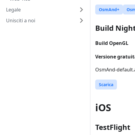
Legale
OsmAnd+
Os
Unisciti a noi
Build Night
Build OpenGL
Versione gratuit
OsmAnd-default.a
Scarica
iOS
TestFlight