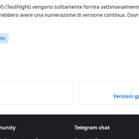
iOS (TestFlight) vengono solitamente fornite settimanalme
trebbero avere una numerazione di versione continua. Dovre
ght
Versioni g
unity
Telegram chat