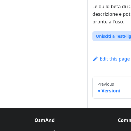
Le build beta di 
descrizione e po
pronte all'uso.
Unisciti a TestFli
Edit this page
Previous
Versioni
OsmAnd
Comm