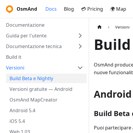
OsmAnd
Docs
Blog
💳 Pricing
🌍 Map
Documentazione
Versioni
Guida per l'utente
Build
Documentazione tecnica
Build it
OsmAnd produce og
Versioni
nuove funzionalit
Build Beta e Nightly
Versioni gratuite — Android
Android
OsmAnd MapCreator
Android 5.4
Build Beta 
iOS 5.4
Puoi partecipare 
Web 1.03