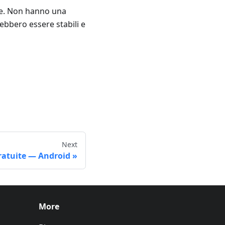
nte. Non hanno una
bbero essere stabili e
Next
ratuite — Android
More