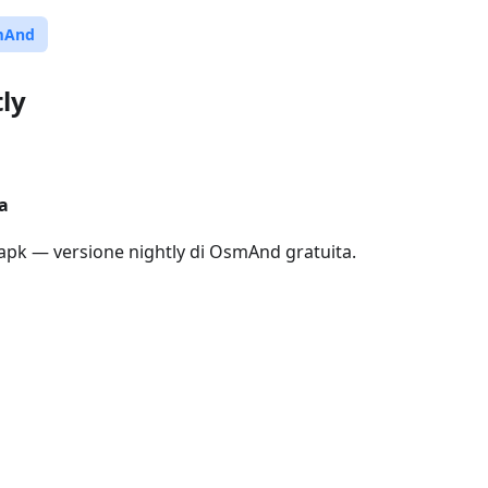
mAnd
ly
a
pk — versione nightly di OsmAnd gratuita.