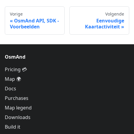
Vorige
Volgende
OsmAnd API, SDK -
Eenvoudige
Voorbeelden
Kaartactiviteit
OsmAnd
Pricing 💳
Map 🌍
Docs
Purchases
Map legend
Downloads
Build it