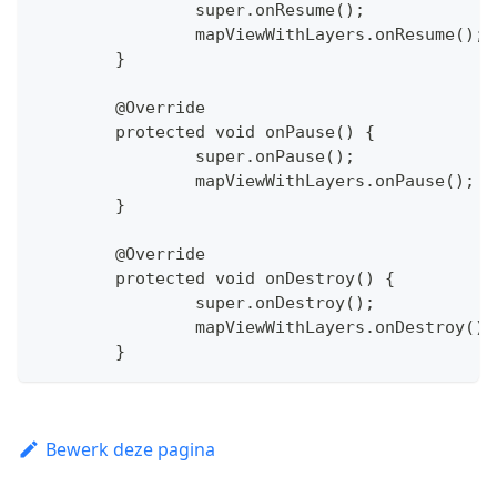
		super.onResume();
		mapViewWithLayers.onResume();
	}
	@Override
	protected void onPause() {
		super.onPause();
		mapViewWithLayers.onPause();
	}
	@Override
	protected void onDestroy() {
		super.onDestroy();
		mapViewWithLayers.onDestroy();
	}
Bewerk deze pagina