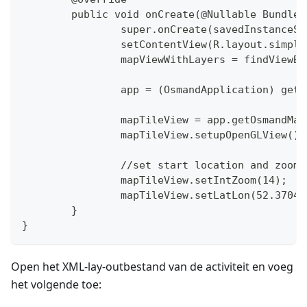
	public void onCreate(@Nullable Bundle
		super.onCreate(savedInstanceS
		setContentView(R.layout.simpl
		mapViewWithLayers = findViewB
		app = (OsmandApplication) get
		mapTileView = app.getOsmandMa
		mapTileView.setupOpenGLView();
		//set start location and zoom
		mapTileView.setIntZoom(14);
		mapTileView.setLatLon(52.3704
	}
}
Open het XML-lay-outbestand van de activiteit en voeg
het volgende toe: