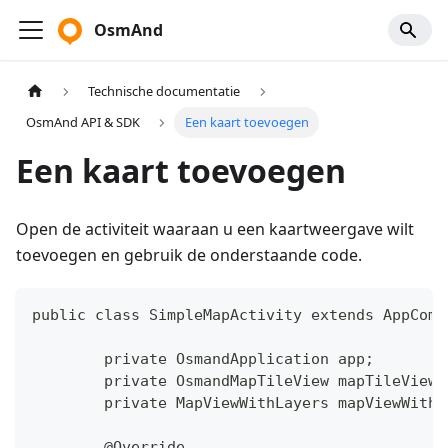
OsmAnd
Technische documentatie
OsmAnd API & SDK
Een kaart toevoegen
Een kaart toevoegen
Open de activiteit waaraan u een kaartweergave wilt
toevoegen en gebruik de onderstaande code.
public class SimpleMapActivity extends AppComp
	private OsmandApplication app;
	private OsmandMapTileView mapTileView;
	private MapViewWithLayers mapViewWithL
	@Override