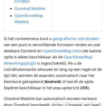
CH1903+
OsmAnd Weblink
OpenStreetMap
Weblink
In het contextmenu kunt u
geografische coördinaten
van een punt in verschillende formaten vinden en ook
deelbare OsmAnd en
OpenStreetMap Links
(de laatste
optie is alleen beschikbaar als de
OpenStreetMap
bewerkingsplugin
is ingeschakeld). Als u de
coördinatensectie uitvouwt en lang op een regel uit de
lijst tikt, worden de waarden automatisch naar het
klembord gekopieerd (
Android
) of wordt de optie
Kopiëren
beschikbaar in het pop-upbericht (
iOS
).
OsmAnd Weblink kan automatisch worden herkend
door OsmAnd (voorbeeld:
https://osmand.net/map?