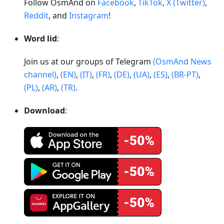
Follow OsmAnd on
Facebook
,
TikTok
,
X (Twitter)
,
Reddit
, and
Instagram
!
Word lid
:
Join us at our groups of Telegram
(OsmAnd News
channel)
,
(EN)
,
(IT)
,
(FR)
,
(DE)
,
(UA)
,
(ES)
,
(BR-PT)
,
(PL)
,
(AR)
,
(TR)
.
Download
: