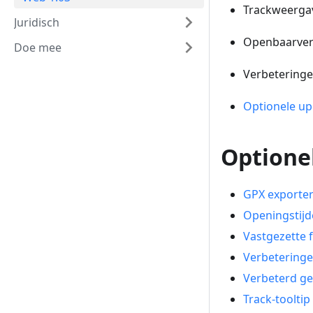
Trackweergav
Juridisch
Openbaarver
Doe mee
Verbeteringe
Optionele up
Optione
GPX exporter
Openingstijd
Vastgezette
Verbetering
Verbeterd g
Track-tooltip