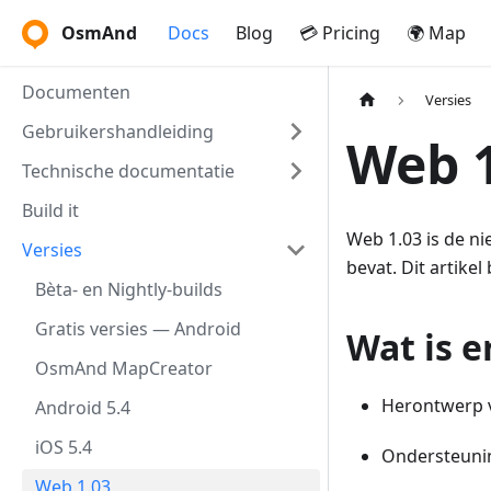
OsmAnd
Docs
Blog
💳 Pricing
🌍 Map
Documenten
Versies
Gebruikershandleiding
Web 1
Technische documentatie
Build it
Web 1.03 is de n
Versies
bevat. Dit artikel
Bèta- en Nightly-builds
Gratis versies — Android
Wat is e
OsmAnd MapCreator
Herontwerp v
Android 5.4
iOS 5.4
Ondersteuni
Web 1.03