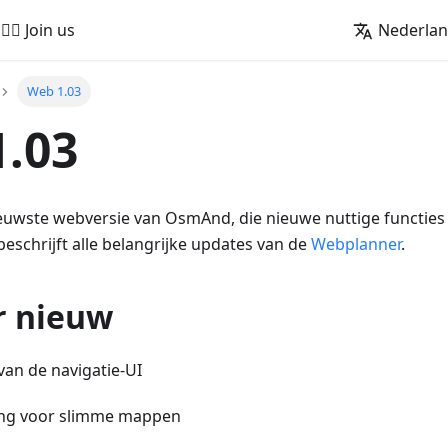
🚵‍♂️ Join us
Nederla
Web 1.03
.03
ieuwste webversie van OsmAnd, die nieuwe nuttige functies
 beschrijft alle belangrijke updates van de
Webplanner
.
r nieuw
an de navigatie-UI
ng voor slimme mappen