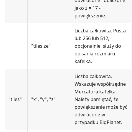
odwrócone i obliczone
jako z = 17 -
powiększenie.
Liczba całkowita. Pusta
lub 256 lub 512,
"tilesize"
opcjonalnie, służy do
opisania rozmiaru
kafelka.
Liczba całkowita.
Wskazuje współrzędne
Mercatora kafelka.
"tiles"
"x", "y", "z"
Należy pamiętać, że
powiększenie może być
odwrócone w
przypadku BigPlanet.