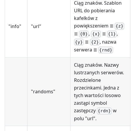
Ciąg znaków. Szablon
URL do pobierania
kafelków z
powiększeniem ≣
"info"
"url"
{z}
≣
,
≣
,
{0}
{x}
{1}
≣
, nazwa
{y}
{2}
serwera ≣
{rnd}
Ciąg znaków. Nazwy
lustrzanych serwerów.
Rozdzielone
przecinkami. Jedna z
"randoms"
tych wartości losowo
zastąpi symbol
zastępczy
w
{rdn}
polu "url".