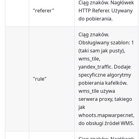
Ciąg znaków. Nagłówek
"referer"
HTTP Referer. Używany
do pobierania.
Ciąg znaków.
Obsługiwany szablon: 1
(taki sam jak pusty),
wms_tile,
yandex_traffic. Dodaje
specyficzne algorytmy
"rule"
pobierania kafelków.
wms_tile używa
serwera proxy, takiego
jak
whoots.mapwarper.net,
do obsługi źródeł WMS.