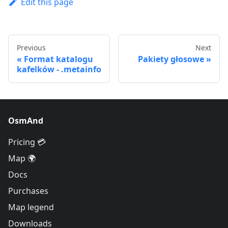
Edit this page
Previous
Next
Format katalogu
Pakiety głosowe
kafelków - .metainfo
OsmAnd
Pricing 💳
Map 🌍
Docs
Purchases
Map legend
Downloads