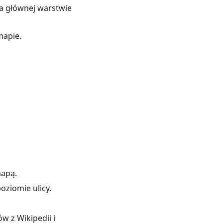
a głównej warstwie
mapie.
mapą.
oziomie ulicy.
w z Wikipedii i