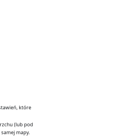
stawień, które
rzchu (lub pod
a samej mapy.