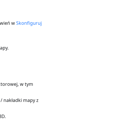
tawień w
Skonfiguruj
apy.
ktorowej, w tym
/ nakładki mapy z
3D.