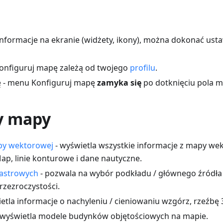
informacje na ekranie (widżety, ikony), można dokonać us
onfiguruj mapę zależą od twojego
profilu
.
 - menu Konfiguruj mapę
zamyka się
po dotknięciu pola m
y mapy
y wektorowej
- wyświetla wszystkie informacje z mapy we
p, linie konturowe i dane nautyczne.
rastrowych
- pozwala na wybór podkładu / głównego źródła 
zezroczystości.
etla informacje o nachyleniu / cieniowaniu wzgórz, rzeźbę 
 wyświetla modele budynków objętościowych na mapie.