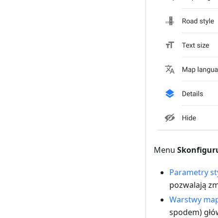
Menu
Skonfigur
Parametry st
pozwalają zm
Warstwy ma
spodem) głów