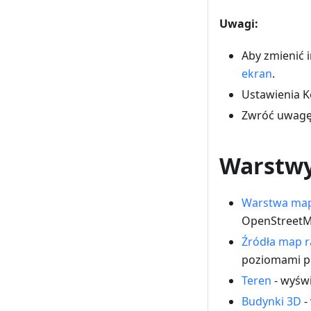
Uwagi:
Aby zmienić 
ekran
.
Ustawienia K
Zwróć uwagę
Warstw
Warstwa map
OpenStreetMa
Źródła map 
poziomami pr
Teren
- wyświ
Budynki 3D
-