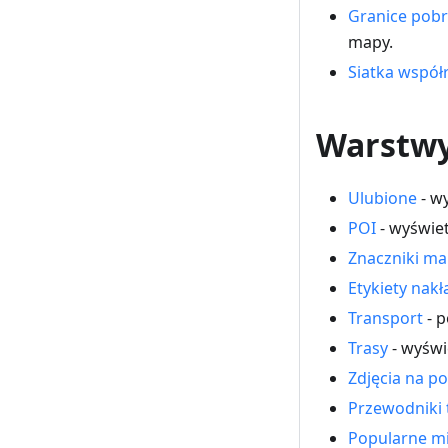
Granice pob
mapy.
Siatka współ
Warstwy
Ulubione
- w
POI
- wyświet
Znaczniki m
Etykiety nakł
Transport
- p
Trasy
- wyświ
Zdjęcia na po
Przewodniki 
Popularne mi