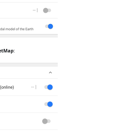
etMap
: