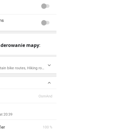
enderowanie mapy
: