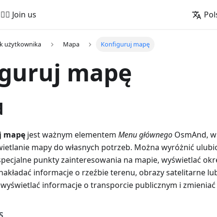
🚵‍♂️ Join us
Pol
k użytkownika
Mapa
Konfiguruj mapę
iguruj mapę
d
j mapę
jest ważnym elementem
Menu głównego
OsmAnd, w
etlanie mapy do własnych potrzeb. Można wyróżnić ulubio
pecjalne punkty zainteresowania na mapie, wyświetlać okreś
nakładać informacje o rzeźbie terenu, obrazy satelitarne l
wyświetlać informacje o transporcie publicznym i zmieniać 
S