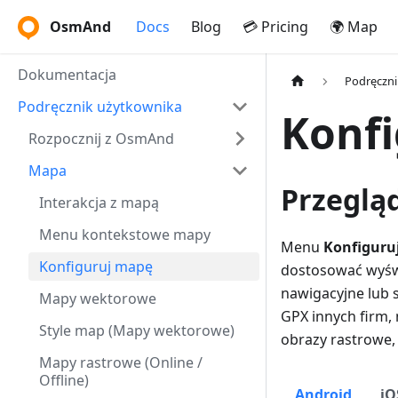
OsmAnd
Docs
Blog
💳 Pricing
🌍 Map
Dokumentacja
Podręczni
Podręcznik użytkownika
Konf
Rozpocznij z OsmAnd
Mapa
Przeglą
Interakcja z mapą
Menu kontekstowe mapy
Menu
Konfiguru
Konfiguruj mapę
dostosować wyświ
nawigacyjne lub s
Mapy wektorowe
GPX innych firm, 
Style map (Mapy wektorowe)
obrazy rastrowe, 
Mapy rastrowe (Online /
Offline)
Android
iO