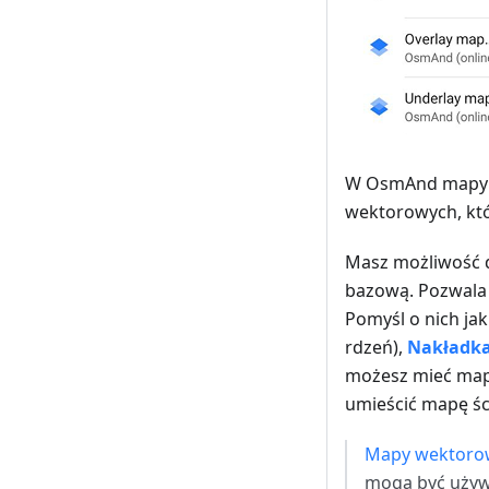
W OsmAnd mapy r
wektorowych, któ
Masz możliwość d
bazową. Pozwala 
Pomyśl o nich jak
rdzeń),
Nakładk
możesz mieć mapę
umieścić mapę śc
Mapy wektoro
mogą być używa