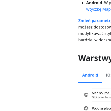
Android
. W 
wtyczkę Mapy
Zmień parametr
możesz dostosow
modyfikować styl
bardziej widoczne
Warstw
Android
iO