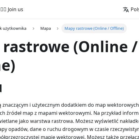
🚵‍♂️ Join us
Pol
k użytkownika
Mapa
Mapy rastrowe (Online / Offline)
rastrowe (Online /
ne)
d
ą znaczącym i użytecznym dodatkiem do map wektorowyc
ych źródeł map z mapami wektorowymi. Na przykład inform
ietlane jako warstwa rastrowa. Możesz wyświetlić nakładk
apy opadów, dane o ruchu drogowym w czasie rzeczywistym
 półprzezroczystej mapie wektorowej. Możesz także przełą