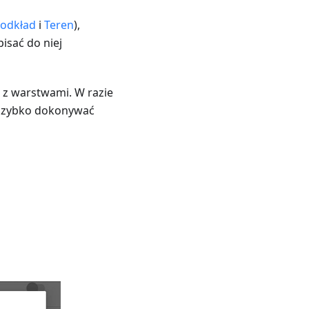
odkład
i
Teren
),
isać do niej
 z warstwami. W razie
 szybko dokonywać