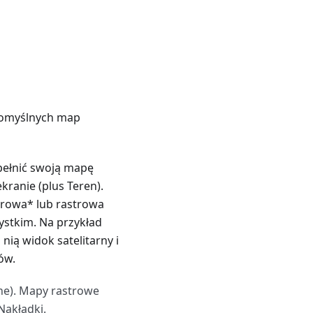
domyślnych map
pełnić swoją mapę
ranie (plus Teren).
rowa* lub rastrowa
stkim. Na przykład
ią widok satelitarny i
ów.
ne). Mapy rastrowe
Nakładki.