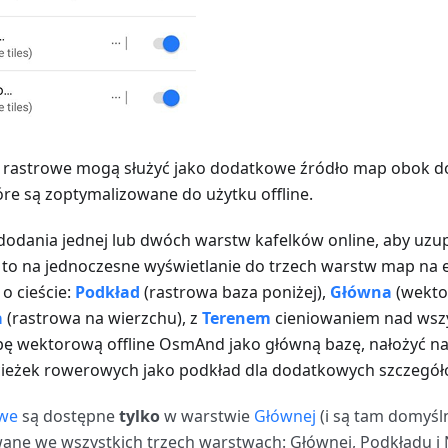
astrowe mogą służyć jako dodatkowe źródło map obok 
re są zoptymalizowane do użytku offline.
odania jednej lub dwóch warstw kafelków online, aby uzu
to na jednoczesne wyświetlanie do trzech warstw map na ek
 o cieście:
Podkład
(rastrowa baza poniżej),
Główna
(wekto
a
(rastrowa na wierzchu), z
Terenem
cieniowaniem nad wszy
 wektorową offline OsmAnd jako główną bazę, nałożyć na n
ieżek rowerowych jako podkład dla dodatkowych szczegół
we
są dostępne
tylko
w warstwie
Głównej
(i są tam domyśl
ne we wszystkich trzech warstwach: Głównej, Podkładu i 