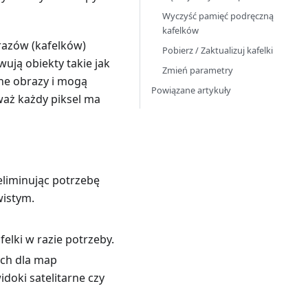
Wyczyść pamięć podręczną
kafelków
razów (kafelków)
Pobierz / Zaktualizuj kafelki
ują obiekty takie jak
Zmień parametry
ane obrazy i mogą
Powiązane artykuły
aż każdy piksel ma
eliminując potrzebę
wistym.
elki w razie potrzeby.
ych dla map
idoki satelitarne czy