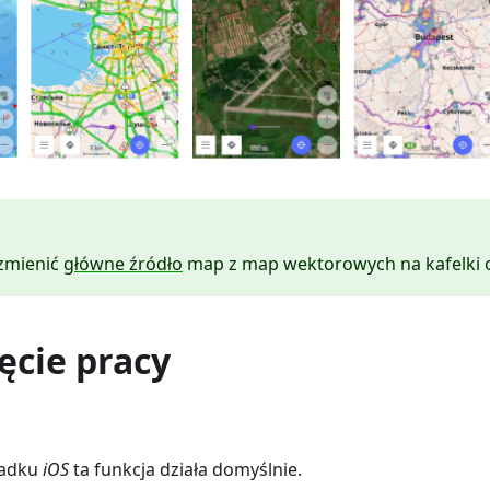
zmienić
główne źródło
map z map wektorowych na kafelki o
ęcie pracy
padku
iOS
ta funkcja działa domyślnie.