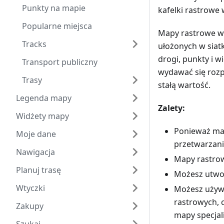
Punkty na mapie
kafelki rastrowe 
Popularne miejsca
Mapy rastrowe w
Tracks
ułożonych w siat
drogi, punkty i 
Transport publiczny
wydawać się rozp
Trasy
stałą wartość.
Legenda mapy
Zalety:
Widżety mapy
Ponieważ map
Moje dane
przetwarzani
Nawigacja
Mapy rastro
Planuj trasę
Możesz utworz
Wtyczki
Możesz używa
rastrowych, c
Zakupy
mapy specjal