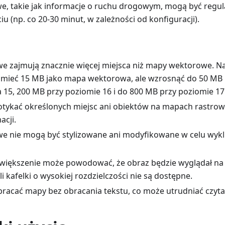
e, takie jak informacje o ruchu drogowym, mogą być regul
u (np. co 20-30 minut, w zależności od konfiguracji).
e zajmują znacznie więcej miejsca niż mapy wektorowe. N
mieć 15 MB jako mapa wektorowa, ale wzrosnąć do 50 MB 
 15, 200 MB przy poziomie 16 i do 800 MB przy poziomie 17
tykać określonych miejsc ani obiektów na mapach rastrow
acji.
e nie mogą być stylizowane ani modyfikowane w celu wykl
większenie może powodować, że obraz będzie wyglądał na
li kafelki o wysokiej rozdzielczości nie są dostępne.
racać mapy bez obracania tekstu, co może utrudniać czytan