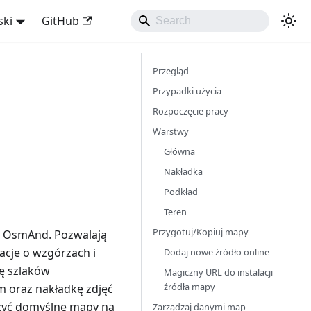
ski
GitHub
Przegląd
Przypadki użycia
Rozpoczęcie pracy
Warstwy
Główna
Nakładka
Podkład
Teren
Przygotuj/Kopiuj mapy
h OsmAnd. Pozwalają
acje o wzgórzach i
Dodaj nowe źródło online
ę szlaków
Magiczny URL do instalacji
źródła mapy
 oraz nakładkę zdjęć
czyć domyślne mapy na
Zarządzaj danymi map