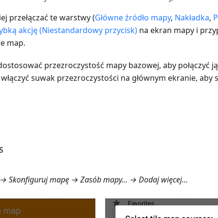
iej przełączać te warstwy (
Główne źródło mapy
,
Nakładka
,
P
ybką akcję (Niestandardowy przycisk)
na ekran mapy i przyp
je map.
ostosować przezroczystość mapy bazowej, aby połączyć ją
włączyć suwak przezroczystości na głównym ekranie, aby
S
→ Skonfiguruj mapę → Zasób mapy… → Dodaj więcej…