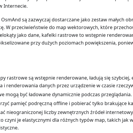
w Internecie.
 OsmAnd są zazwyczaj dostarczane jako zestaw małych ob
kę. W przeciwieństwie do map wektorowych, które przechow
wielokąty jako dane, kafelki rastrowe to wstępnie renderow
ikselizowane przy dużych poziomach powiększenia, poniew
y rastrowe są wstępnie renderowane, ładują się szybciej, 
a i renderowania danych przez urządzenie w czasie rzeczy
we mogą być ładowane dynamicznie podczas przeglądania.
yć pamięć podręczną offline i pobierać tylko brakujące kaf
ć nieograniczonej liczby zewnętrznych źródeł internetow
o czyni je elastycznymi dla różnych typów map, takich jak w
istyczne.