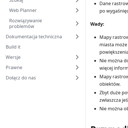
Szukaj
Dane rastrow
Web Planner
po wygaśnięci
Rozwiązywanie
Wady:
problemów
Dokumentacja techniczna
Mapy rastrow
miasta może 
Build it
powiększenia
Wersje
Nie można do
Prawne
więcej inform
Mapy rastrow
Dołącz do nas
obiektów.
Zbyt duże po
zwłaszcza jeś
Nie można ob