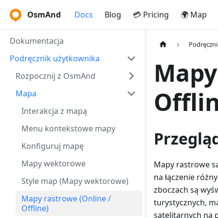
OsmAnd
Docs
Blog
💳 Pricing
🌍 Map
Dokumentacja
Podręczni
Podręcznik użytkownika
Mapy 
Rozpocznij z OsmAnd
Offli
Mapa
Interakcja z mapą
Menu kontekstowe mapy
Przeglą
Konfiguruj mapę
Mapy wektorowe
Mapy rastrowe s
na łączenie różn
Style map (Mapy wektorowe)
zboczach są wyśw
Mapy rastrowe (Online /
turystycznych, m
Offline)
satelitarnych na