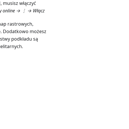
, musisz włączyć
 online
→ ⋮ →
Włącz
map rastrowych,
e. Dodatkowo możesz
rstwy podkładu są
elitarnych.