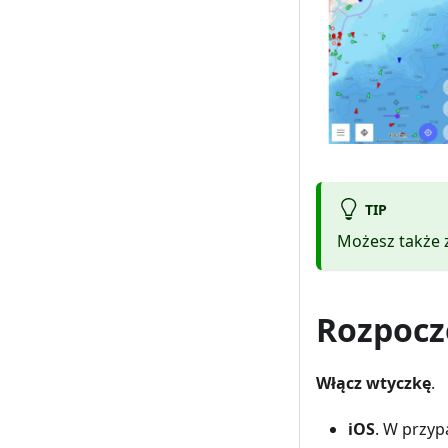
TIP
Możesz także 
Rozpocz
Włącz wtyczkę
.
iOS
. W przy