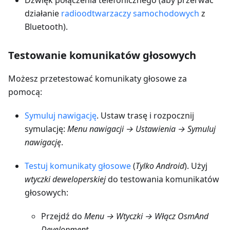
Dźwięk połączenia telefonicznego (aby przerwać
działanie
radioodtwarzaczy samochodowych
z
Bluetooth).
Testowanie komunikatów głosowych
Możesz przetestować komunikaty głosowe za
pomocą:
Symuluj nawigację
. Ustaw trasę i rozpocznij
symulację:
Menu nawigacji → Ustawienia → Symuluj
nawigację
.
Testuj komunikaty głosowe
(
Tylko Android
). Użyj
wtyczki deweloperskiej
do testowania komunikatów
głosowych:
Przejdź do
Menu → Wtyczki → Włącz OsmAnd
Development
.