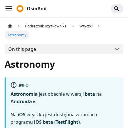
OsmAnd
Podręcznik użytkownika
Wtyczki
Astronomy
On this page
Astronomy
INFO
Astronomia
jest obecnie w wersji
beta
na
Androidzie
.
Na
iOS
wtyczka jest dostępna w ramach
programu
iOS beta (
TestFlight
)
.