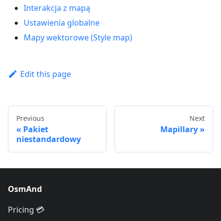
Interakcja z mapą
Ustawienia globalne
Mapy wektorowe (Style map)
Edit this page
Previous
Next
Pakiet
Mapillary
niestandardowy
OsmAnd
Pricing 💳