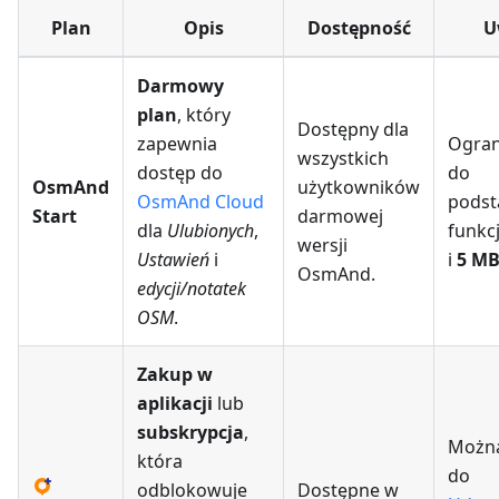
Plan
Opis
Dostępność
U
Darmowy
plan
, który
Dostępny dla
zapewnia
Ogran
wszystkich
dostęp do
do
OsmAnd
użytkowników
OsmAnd Cloud
pods
Start
darmowej
dla
Ulubionych
,
funkc
wersji
Ustawień
i
i
5 M
OsmAnd.
edycji/notatek
OSM
.
Zakup w
aplikacji
lub
subskrypcja
,
Możn
która
do
odblokowuje
Dostępne w