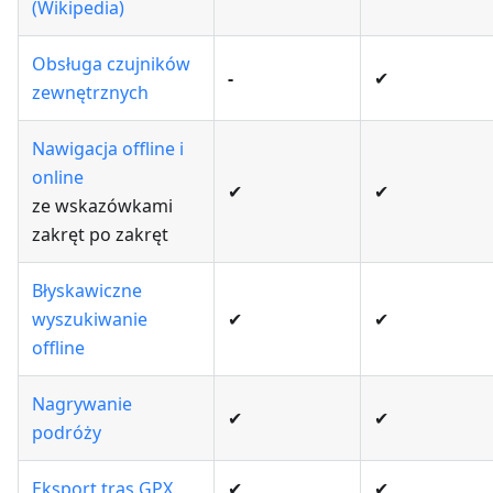
(Wikipedia)
Obsługa czujników
-
✔
zewnętrznych
Nawigacja offline i
online
✔
✔
ze wskazówkami
zakręt po zakręt
Błyskawiczne
wyszukiwanie
✔
✔
offline
Nagrywanie
✔
✔
podróży
Eksport tras GPX
✔
✔