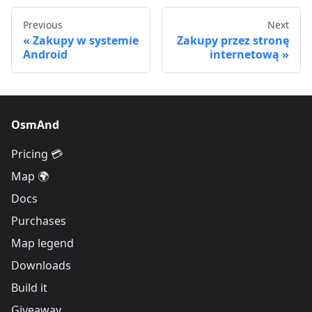
Previous
Next
Zakupy w systemie
Zakupy przez stronę
Android
internetową
OsmAnd
Pricing 💳
Map 🌍
Docs
Purchases
Map legend
Downloads
Build it
Giveaway