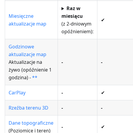
Raz w
Miesięczne
miesiącu
✔
aktualizacje map
(z 2-dniowym
opóźnieniem):
Godzinowe
aktualizacje map
Aktualizacje na
-
-
żywo (opóźnienie 1
godzina) -
**
CarPlay
-
✔
Rzeźba terenu 3D
-
-
Dane topograficzne
-
✔
(Poziomice i teren)