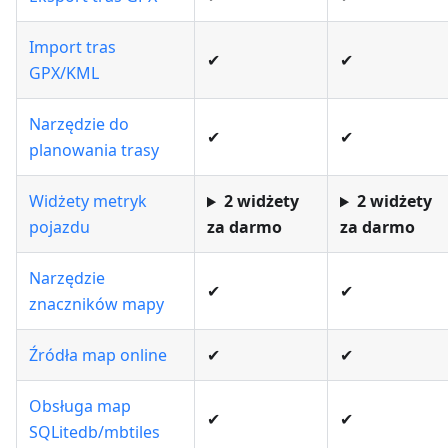
Import tras
✔
✔
GPX/KML
Narzędzie do
✔
✔
planowania trasy
Widżety metryk
2 widżety
2 widżety
pojazdu
za darmo
za darmo
Narzędzie
✔
✔
znaczników mapy
Źródła map online
✔
✔
Obsługa map
✔
✔
SQLitedb/mbtiles