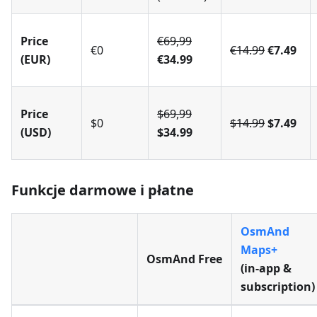
Price
€69,99
€0
€14.99
€7.49
(EUR)
€34.99
Price
$69,99
$0
$14.99
$7.49
(USD)
$34.99
Funkcje darmowe i płatne
OsmAnd
Maps+
OsmAnd Free
(in‑app &
subscription)