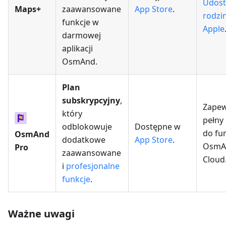
Udost
Maps+
zaawansowane
App Store
.
rodzi
funkcje w
Apple
darmowej
aplikacji
OsmAnd.
Plan
subskrypcyjny
,
Zapew
który
pełny
odblokowuje
Dostępne w
do fun
OsmAnd
dodatkowe
App Store
.
OsmA
Pro
zaawansowane
Cloud
i
profesjonalne
funkcje
.
Ważne uwagi