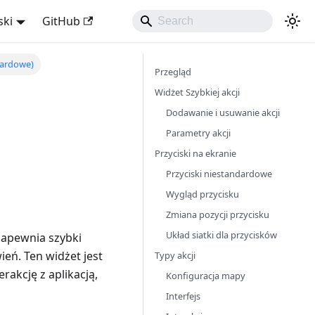
ski
GitHub
dardowe)
Przegląd
Widżet Szybkiej akcji
Dodawanie i usuwanie akcji
Parametry akcji
Przyciski na ekranie
Przyciski niestandardowe
Wygląd przycisku
Zmiana pozycji przycisku
Układ siatki dla przycisków
 zapewnia szybki
eń. Ten widżet jest
Typy akcji
akcję z aplikacją,
Konfiguracja mapy
Interfejs