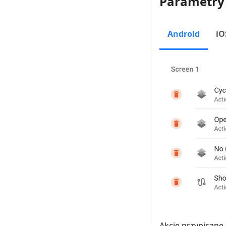
Parametry 
Android
iO
Akcje przypisane 