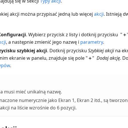
znajdują się w sekcji
Typy akcji
.
kiej akcji można przypisać jedną lub więcej
akcji
. Istnieją
onfiguracji
. Wybierz przycisk z listy i dotknij przycisku "
＋
kcji
, a następnie zmienić jego nazwę i
parametry
.
ycisku szybkiej akcji
. Dotknij przycisku
Szybkiej akcji
na ek
atnim ekranie w panelu, znajduje się pole "
＋
"
Dodaj akcję
. D
typów
.
ja musi mieć unikalną nazwę.
naczone numerycznie jako Ekran 1, Ekran 2 itd., są tworzo
akcji na liście wzrośnie do 6 pozycji.