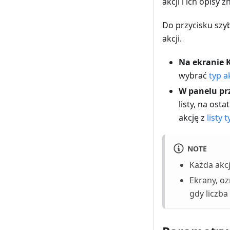
akcji i ich opisy 
Do przycisku szyb
akcji.
Na ekranie K
wybrać
typ a
W panelu prz
listy, na ost
akcję z
listy 
NOTE
Każda akc
Ekrany, oz
gdy liczba 