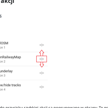
akcji
S
do przycisku szybkiej akcji są pogrupowane w ekrany. Te gr