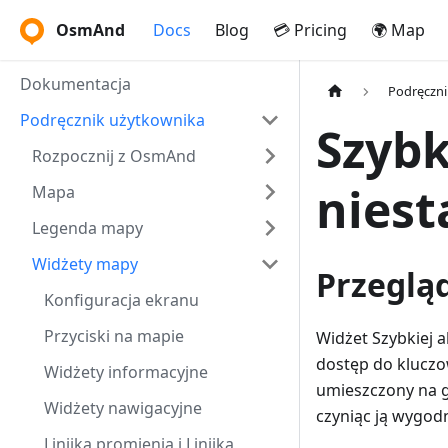
OsmAnd
Docs
Blog
💳 Pricing
🌍 Map
Dokumentacja
Podręczni
Podręcznik użytkownika
Szybk
Rozpocznij z OsmAnd
nies
Mapa
Legenda mapy
Widżety mapy
Przeglą
Konfiguracja ekranu
Przyciski na mapie
Widżet Szybkiej a
dostęp do kluczo
Widżety informacyjne
umieszczony na gł
Widżety nawigacyjne
czyniąc ją wygodn
Linijka promienia i Linijka