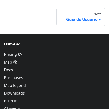
Next
Guia do Usuário
OsmAnd
Pricing 💳
Map 🌍
Docs
Purchases
Map legend
Downloads
Build it
Giveaway