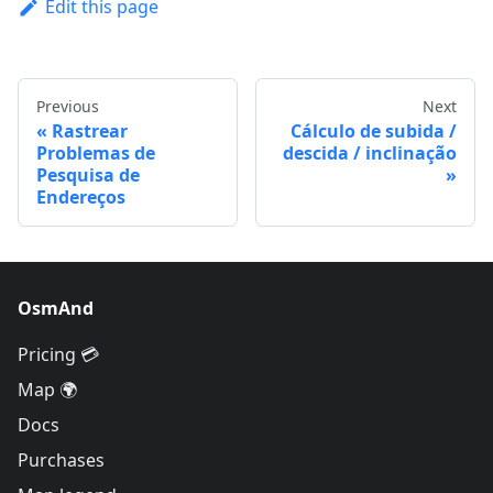
Edit this page
Previous
Next
Rastrear
Cálculo de subida /
Problemas de
descida / inclinação
Pesquisa de
Endereços
OsmAnd
Pricing 💳
Map 🌍
Docs
Purchases