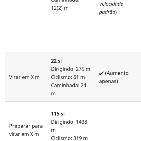
Velocidade
12(2) m
padrão
)
22 s:
Dirigindo: 275 m
✔️
(Aumento
Virar em X m
Ciclismo: 61 m
apenas)
Caminhada: 24
m
115 s:
Dirigindo: 1438
Preparar para
m
virar em X m
Ciclismo: 319 m