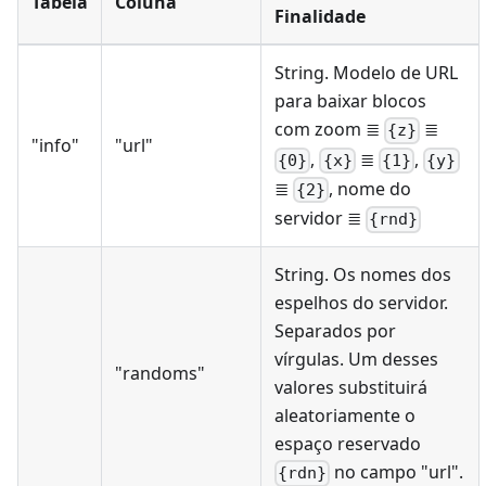
Tabela
Coluna
Finalidade
String. Modelo de URL
para baixar blocos
com zoom ≣
≣
{z}
"info"
"url"
,
≣
,
{0}
{x}
{1}
{y}
≣
, nome do
{2}
servidor ≣
{rnd}
String. Os nomes dos
espelhos do servidor.
Separados por
vírgulas. Um desses
"randoms"
valores substituirá
aleatoriamente o
espaço reservado
no campo "url".
{rdn}