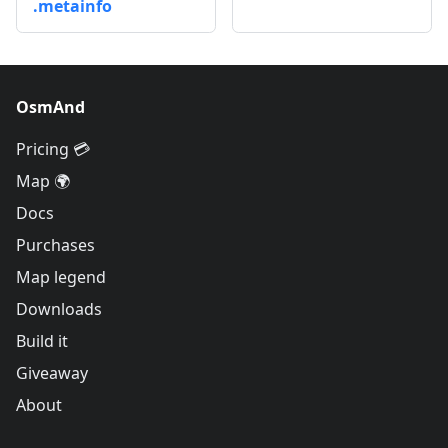
.metainfo
OsmAnd
Pricing 💳
Map 🌍
Docs
Purchases
Map legend
Downloads
Build it
Giveaway
About