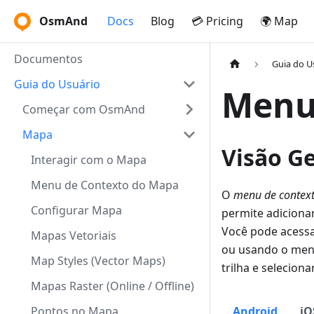
OsmAnd
Docs
Blog
💳 Pricing
🌍 Map
Documentos
Guia do U
Guia do Usuário
Menu 
Começar com OsmAnd
Mapa
Visão Ge
Interagir com o Mapa
Menu de Contexto do Mapa
O
menu de context
Configurar Mapa
permite adicionar
Você pode acess
Mapas Vetoriais
ou usando o me
Map Styles (Vector Maps)
trilha e seleciona
Mapas Raster (Online / Offline)
Pontos no Mapa
Android
iO