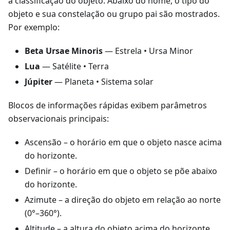
a classificação do objeto. Abaixo do nome, o tipo do
objeto e sua constelação ou grupo pai são mostrados.
Por exemplo:
Beta Ursae Minoris
— Estrela • Ursa Minor
Lua
— Satélite • Terra
Júpiter
— Planeta • Sistema solar
Blocos de informações rápidas exibem parâmetros
observacionais principais:
Ascensão
– o horário em que o objeto nasce acima
do horizonte.
Definir
– o horário em que o objeto se põe abaixo
do horizonte.
Azimute
– a direção do objeto em relação ao norte
(0°–360°).
Altitude
– a altura do objeto acima do horizonte.