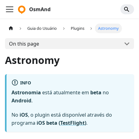
OsmAnd
Guia do Usuário
Plugins
Astronomy
On this page
Astronomy
INFO
Astronomia
está atualmente em
beta
no
Android
.
No
iOS
, o plugin está disponível através do
programa
iOS beta (
TestFlight
)
.