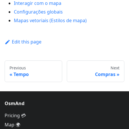
Interagir com o mapa
Configurações globais
Mapas vetoriais (Estilos de mapa)
Edit this page
Previous
Next
Tempo
Compras
OsmAnd
Pricing 💳
Map 🌍