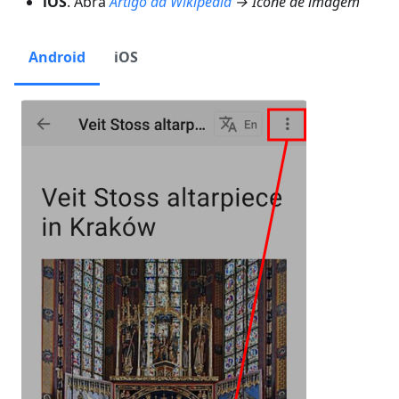
iOS
. Abra
Artigo da Wikipedia
→ Ícone de imagem
Android
iOS