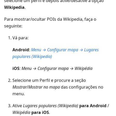
selecione um perfil e depois ative/desative a opção
Wikipedia
.
Para mostrar/ocultar POIs da Wikipedia, faça o
seguinte:
Vá para:
Android
:
Menu → Configurar mapa → Lugares
populares (Wikipedia)
iOS
:
Menu → Configurar mapa → Wikipédia
Selecione um Perfil e procure a seção
Mostrar
/
Mostrar no mapa
das configurações no
menu.
Ative
Lugares populares (Wikipedia)
para Android
/
Wikipédia
para iOS
.