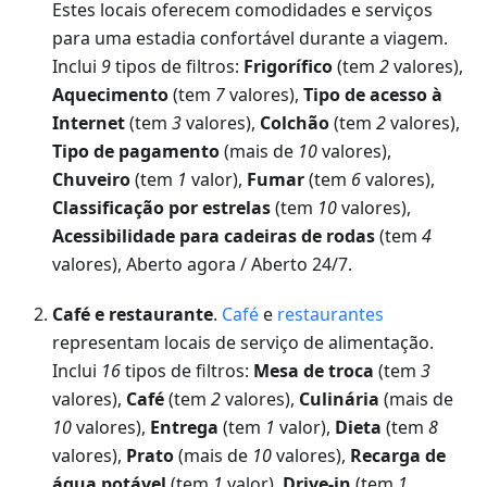
Estes locais oferecem comodidades e serviços
para uma estadia confortável durante a viagem.
Inclui
9
tipos de filtros:
Frigorífico
(tem
2
valores),
Aquecimento
(tem
7
valores),
Tipo de acesso à
Internet
(tem
3
valores),
Colchão
(tem
2
valores),
Tipo de pagamento
(mais de
10
valores),
Chuveiro
(tem
1
valor),
Fumar
(tem
6
valores),
Classificação por estrelas
(tem
10
valores),
Acessibilidade para cadeiras de rodas
(tem
4
valores), Aberto agora / Aberto 24/7.
Café e restaurante
.
Café
e
restaurantes
representam locais de serviço de alimentação.
Inclui
16
tipos de filtros:
Mesa de troca
(tem
3
valores),
Café
(tem
2
valores),
Culinária
(mais de
10
valores),
Entrega
(tem
1
valor),
Dieta
(tem
8
valores),
Prato
(mais de
10
valores),
Recarga de
água potável
(tem
1
valor),
Drive-in
(tem
1