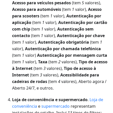
Acesso para veículos pesados
(tem
5
valores),
Acesso para automóveis
(tem
1
valor),
Acesso
para scooters
(tem
1
valor),
Autenticação por
aplicação
(tem
1
valor),
Autenticação por cartão
com chip
(tem
1
valor),
Autenticação sem
contacto
(tem
1
valor),
Autenticação por chave
(tem
1
valor),
Autenticação obrigatória
(tem
1
valor),
Autenticação por chamada telefónica
(tem
1
valor)
Autenticação por mensagem curta
(tem
1
valor),
Taxa
(tem
2
valores),
Tipo de acesso
à Internet
(tem
3
valores),
Tipo de acesso à
Internet
(tem
3
valores),
Acessibilidade para
cadeiras de rodas
(tem
4
valores), Aberto agora /
Aberto 24/7, e outros.
Loja de conveniência e supermercado
.
Loja de
conveniência
e
supermercado
representam
instalações de retalho. Inclui
13
tipos de filtros: