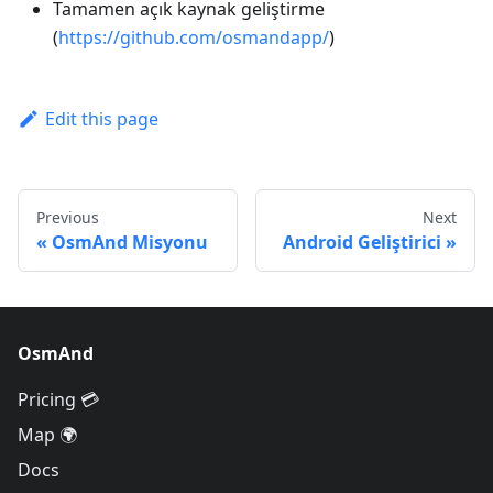
Tamamen açık kaynak geliştirme
(
https://github.com/osmandapp/
)
Edit this page
Previous
Next
OsmAnd Misyonu
Android Geliştirici
OsmAnd
Pricing 💳
Map 🌍
Docs